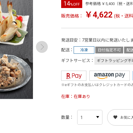
14
参考価格 ￥5,400（税・送
%OFF
￥4,622
販売価格：
(税・送料
発送目安
7営業日以内に発送いたし
配送
冷凍
日付指定不可
配
ギフトサービス
ギフトラッピング不
※eギフトのお支払いはクレジットカードの
在庫
在庫あり
数量
お気に