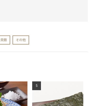
・貝類
その他
5
6