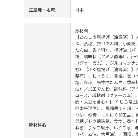
生産地・地域
日本
原材料
【あんこう唐揚げ（油調済）】
ゆ、食塩、衣（でん粉、小麦粉
たん白、香辛料）、揚げ油（パ
粉、調味料（アミノ酸等）、pH
（グァーガム）、グルコマンナ
む）【ふぐ唐揚げ（油調済）】
県産）、しょうゆ、食塩、衣（
糖、食塩、植物性たん白、香辛
油）／加工でん粉、調味料（ア
ロース、増粘剤（グァーガム）
麦・大豆を含む）]、くじら竜田
西太平洋産）、馬鈴薯でん粉、
うゆ、砂糖、にんにく加工品、
果糖ブドウ糖液糖、食塩、香辛
原材料名
ねぎ、りんご果汁、いりごま、
（パーム油、大豆油）／酒精、