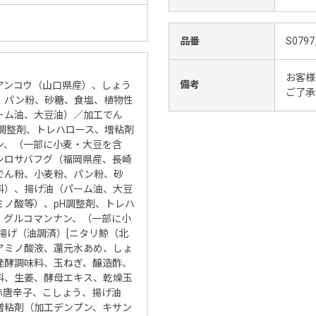
品番
S0797
お客様
備考
アンコウ（山口県産）、しょう
ご了承
、パン粉、砂糖、食塩、植物性
ーム油、大豆油）／加工でん
調整剤、トレハロース、増粘剤
ン、（一部に小麦・大豆を含
シロサバフグ（福岡県産、長崎
でん粉、小麦粉、パン粉、砂
料）、揚げ油（パーム油、大豆
ミノ酸等）、pH調整剤、トレハ
、グルコマンナン、（一部に小
揚げ（油調済）[ニタリ鯨（北
アミノ酸液、還元水あめ、しょ
発酵調味料、玉ねぎ、醸造酢、
料、生姜、酵母エキス、乾燥玉
赤唐辛子、こしょう、揚げ油
増粘剤（加工デンプン、キサン