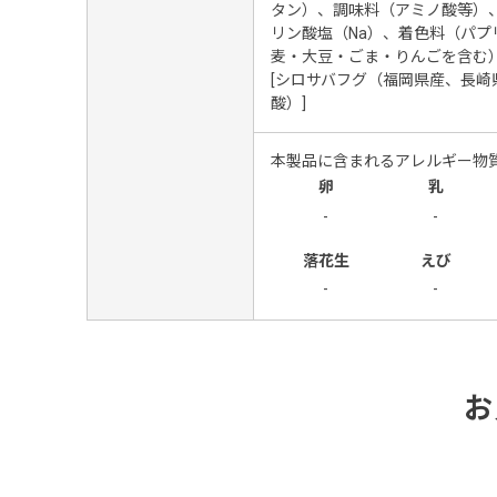
タン）、調味料（アミノ酸等）
リン酸塩（Na）、着色料（パ
麦・大豆・ごま・りんごを含む
[シロサバフグ（福岡県産、長
酸）]
本製品に含まれるアレルギー物
卵
乳
-
-
落花生
えび
-
-
お