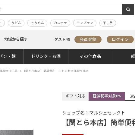
ー
うどん
そうめん
カステラ
モンブラン
干し芋
地域から探す
会員登録
ログイン
ゲスト 様
パン・麺
ドリンク・お酒
その他食品
海産物加工品
>
【関とら本店】簡単便利 しものせき海響グルメ
ギフト対応
軽減税率対象8%
返
ショップ名：
マルシェセレクト
【関とら本店】簡単便