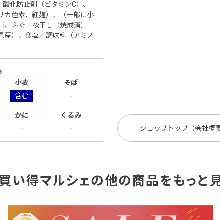
、酸化防止剤（ビタミンC）、
プリカ色素、紅麹）、（一部に小
）]、ふぐ一夜干し（焼成済）
崎県産）、食塩／調味料（アミノ
質
小麦
そば
含む
-
かに
くるみ
-
-
ショップトップ（会社概
買い得マルシェの他の商品をもっと