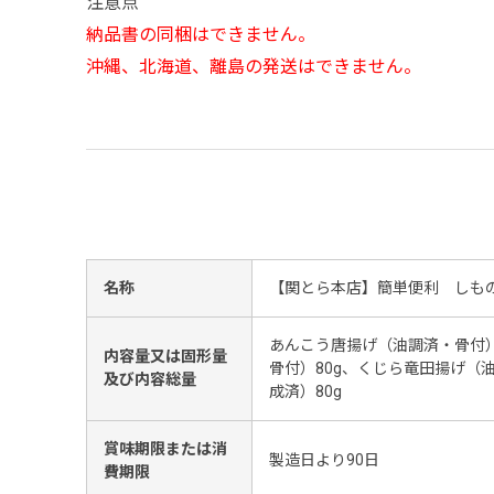
注意点
納品書の同梱はできません。
沖縄、北海道、離島の発送はできません。
名称
【関とら本店】簡単便利 しも
あんこう唐揚げ（油調済・骨付）
内容量又は固形量
骨付）80g、くじら竜田揚げ（
及び内容総量
成済）80g
賞味期限または消
製造日より90日
費期限