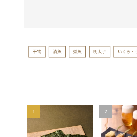
干物
漬魚
煮魚
明太子
いくら・
1
2