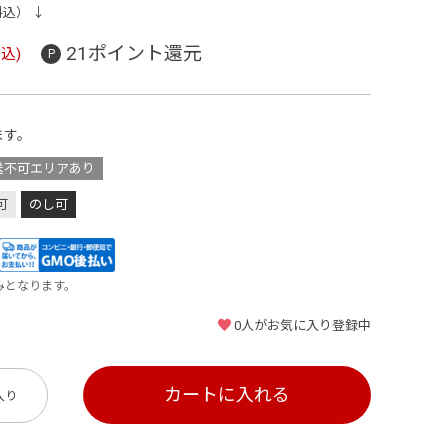
料込） ↓
21ポイント還元
込)
ます。
送不可エリアあり
可
のし可
みとなります。
0
人がお気に入り登録中
カートに入れる
入り