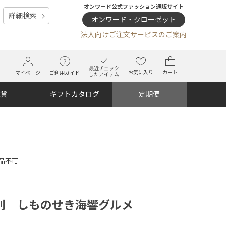
オンワード公式ファッション通販サイト
詳細検索
オンワード・クローゼット
法人向けご注文サービスのご案内
最近チェック
お気に入り
カート
マイページ
ご利用ガイド
したアイテム
雑貨
ギフトカタログ
定期便
品不可
利 しものせき海響グルメ