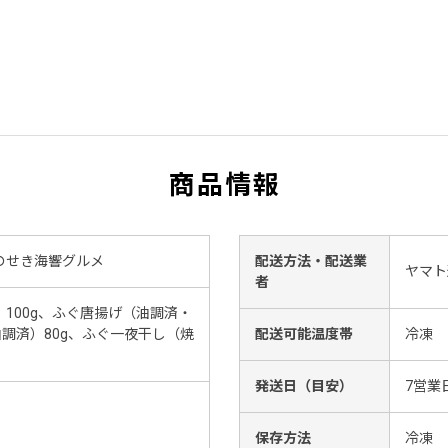
商品情報
のせき海響グルメ
配送方法・配送業
ヤマト
者
100g、ふぐ唐揚げ（油調済・
油調済）80g、ふぐ一夜干し（焼
配送可能温度帯
冷凍
発送日（目安）
7営業
保存方法
冷凍