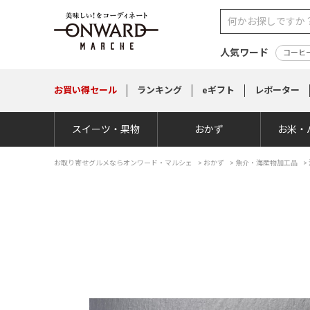
人気ワード
コーヒ
お買い得
セール
ランキング
eギフト
レポーター
スイーツ・果物
おかず
お米・
お取り寄せグルメならオンワード・マルシェ
>
おかず
>
魚介・海産物加工品
>