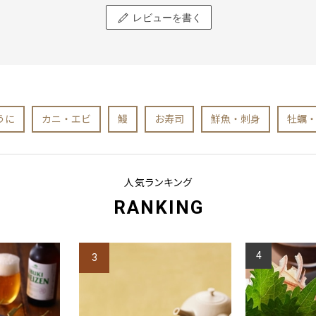
レビューを書く
うに
カニ・エビ
鰻
お寿司
鮮魚・刺身
牡蠣
人気ランキング
RANKING
4
3