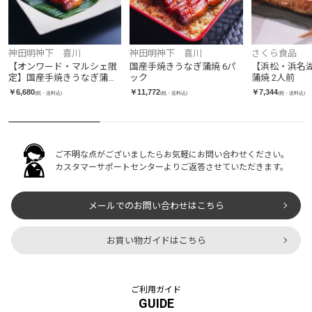
神田明神下 喜川
神田明神下 喜川
さくら食品
【オンワード・マルシェ限
国産手焼きうなぎ蒲焼 6パ
【浜松・浜名
定】国産手焼きうなぎ蒲焼
ック
蒲焼 2人前
お徳用セット 2パック
￥6,680
￥11,772
￥7,344
(税・送料込)
(税・送料込)
(税・送料込)
ご不明な点がございましたらお気軽にお問い合わせください。
カスタマーサポートセンターよりご返答させていただきます。
メールでのお問い合わせはこちら
お買い物ガイドはこちら
ご利用ガイド
GUIDE