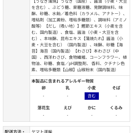
【うなぎ蒲焼】うなぎ（国産）、醤油（小麦・大豆
を含む）、ぶどう糖、果糖液糖、発酵調味料、味
醂、砂糖、水飴／着色料（カラメル、アナトー）、
増粘剤（加工澱粉、増粘多糖類）、調味料（アミノ
酸等）【だし（吸い地）】鰹節エキス（小麦を含
む、国内製造）、食塩、醤油（小麦・大豆を含
む）、本味醂、昆布エキス【蒲焼たれ】醤油（小
麦・大豆を含む）（国内製造）、味醂、砂糖【海
苔】海苔（国内製造）【わさび】本わさび（中
国）、西洋わさび、食物繊維、コーンフラワー、植
物油、砂糖、食塩／pH調整剤、 香料、クチナシ色
素、増粘多糖類【山椒】山椒粉末（国内製造）
本製品に含まれるアレルギー物質
卵
乳
小麦
そば
-
-
含む
-
落花生
えび
かに
くるみ
-
-
-
-
配送方法・
ヤマト運輸