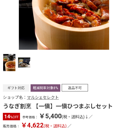
ギフト対応
軽減税率対象8%
返品不可
ショップ名：
マルシェセレクト
うなぎ割烹 【一愼】一愼ひつまぶしセット
￥5,400
14
(税・送料込)↓
／
%OFF
参考価格：
￥4,622
(税・送料込)
／
販売価格：