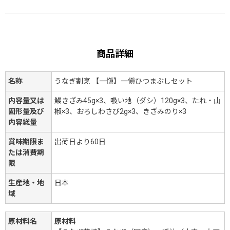
商品詳細
名称
うなぎ割烹 【一愼】一愼ひつまぶしセット
内容量又は
鰻きざみ45g×3、吸い地（ダシ）120g×3、たれ・山
固形量及び
椒×3、おろしわさび2g×3、きざみのり×3
内容総量
賞味期限ま
出荷日より60日
たは消費期
限
生産地・地
日本
域
原材料名
原材料