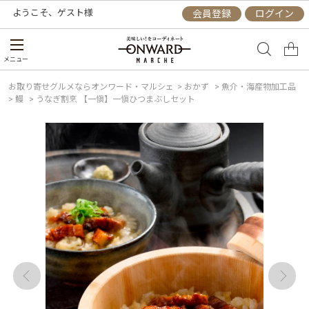
ようこそ、
ゲスト
様
会員登録
ログイン
メニュー
お取り寄せグルメならオンワード・マルシェ
>
おかず
>
魚介・海産物加工品
>
鰻
>
うなぎ割烹 【一愼】一愼ひつまぶしセット