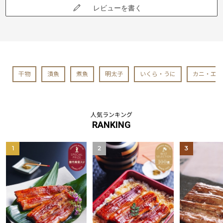
レビューを書く
干物
漬魚
煮魚
明太子
いくら・うに
カニ・エビ
人気ランキング
RANKING
1
2
3