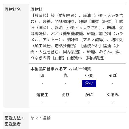
原材料名
原材料
【鰻蒲焼】鰻（愛知県産）、醤油（小麦・大豆を含
む）、砂糖、発酵調味料、味醂【佃煮（肝煮）】鰻
肝（国産）、醤油（小麦・大豆を含む）、味醂、発
酵調味料、ぶどう糖果糖液糖、砂糖／着色料（カラ
メル、アナトー）、調味料（アミノ酸等）、増粘剤
（加工澱粉、増粘多糖類）【蒲焼たれ】醤油（小
麦・大豆を含む、国内製造）、砂糖、みりん、酒、
うなぎの骨【山椒】山椒粉末（国内製造）
本製品に含まれるアレルギー物質
卵
乳
小麦
そば
-
-
含む
-
落花生
えび
かに
くるみ
-
-
-
-
配送方法・
ヤマト運輸
配送業者