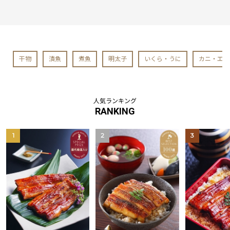
干物
漬魚
煮魚
明太子
いくら・うに
カニ・エビ
人気ランキング
RANKING
1
2
3