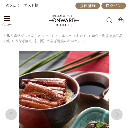
ようこそ、
ゲスト
様
会員登録
ログイン
メニュー
お取り寄せグルメならオンワード・マルシェ
>
おかず
>
魚介・海産物加工品
>
鰻
>
うなぎ割烹 【一愼】うなぎ蒲焼味わいセット