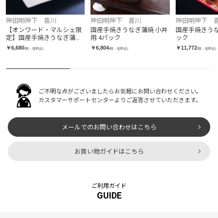
神田明神下 喜川
神田明神下 喜川
神田明神下 
【オンワード・マルシェ限
国産手焼きうなぎ蒲焼 小丼
国産手焼きうな
定】国産手焼きうなぎ蒲焼
用 4パック
ック
お徳用セット 2パック
￥6,680
￥6,804
￥11,772
(税・送料込)
(税・送料込)
(税・送料込)
ご不明な点がございましたらお気軽にお問い合わせください。
カスタマーサポートセンターよりご返答させていただきます。
メールでのお問い合わせはこちら
お買い物ガイドはこちら
ご利用ガイド
GUIDE