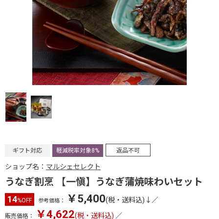
ギフト対応
軽減税率対象8%
返品不可
ショップ名：
マルシェセレクト
うなぎ割烹 【一愼】うなぎ蒲焼味わいセット
￥5,400
14
(税・送料込)↓
／
%OFF
参考価格：
￥4,622
(税・送料込)
／
販売価格：