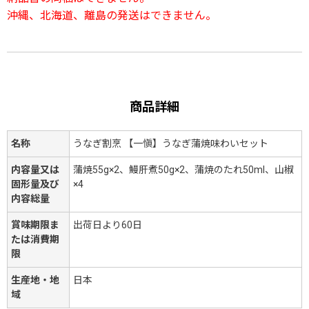
沖縄、北海道、離島の発送はできません。
商品詳細
名称
うなぎ割烹 【一愼】うなぎ蒲焼味わいセット
内容量又は
蒲焼55g×2、鰻肝煮50g×2、蒲焼のたれ50ml、山椒
固形量及び
×4
内容総量
賞味期限ま
出荷日より60日
たは消費期
限
生産地・地
日本
域