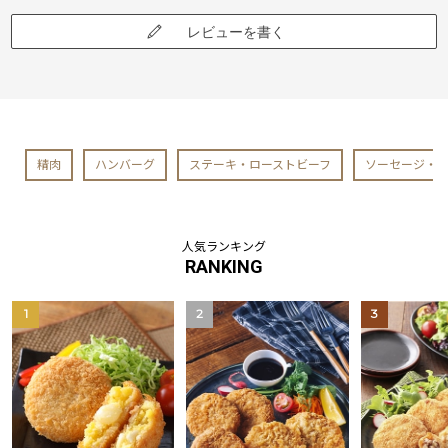
レビューを書く
精肉
ハンバーグ
ステーキ・ローストビーフ
ソーセージ・
人気ランキング
RANKING
1
2
3