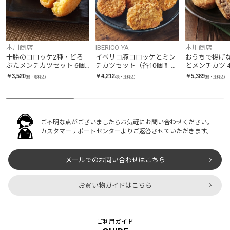
木川商店
IBERICO-YA
木川商店
十勝のコロッケ2種・どろ
イベリコ豚コロッケとミン
おうちで揚げ
ぶたメンチカツセット 6個
チカツセット（各10個 計20
とメンチカツ 
入
個入り）
￥3,520
￥4,212
￥5,389
(税・送料込)
(税・送料込)
(税・送料込)
ご不明な点がございましたらお気軽にお問い合わせください。
カスタマーサポートセンターよりご返答させていただきます。
メールでのお問い合わせはこちら
お買い物ガイドはこちら
ご利用ガイド