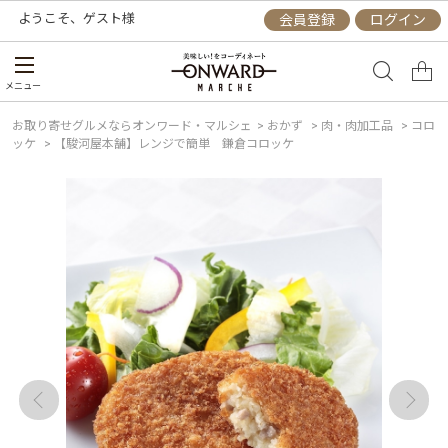
ようこそ、
ゲスト
様
会員登録
ログイン
メニュー
お取り寄せグルメならオンワード・マルシェ
>
おかず
>
肉・肉加工品
>
コロ
ッケ
>
【駿河屋本舗】レンジで簡単 鎌倉コロッケ