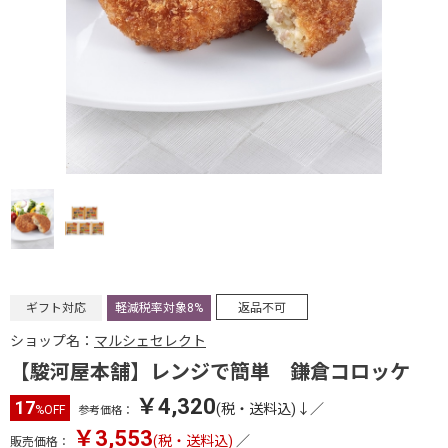
ギフト対応
軽減税率対象8%
返品不可
ショップ名：
マルシェセレクト
【駿河屋本舗】レンジで簡単 鎌倉コロッケ
￥4,320
17
(税・送料込)↓
／
%OFF
参考価格：
￥3,553
(税・送料込)
／
販売価格：