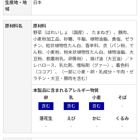
生産地・地
日本
域
原材料名
原材料
野菜（ばれいしょ （国産）、 たまねぎ）、豚肉、
小麦粉加工品、砂糖、牛脂、植物油脂、食塩、ゼラ
チン、粒状植物性たん白、香辛料、衣（パン粉、で
ん粉、小麦粉、粉末状植物性たん白、植物油脂、大
豆粉、脱着粉乳、卵黄粉）、揚げ油（大豆油）／ト
レハロース、乳化剤、増粘剤（グァー）、着色料
（ココア）、（一部に小麦・卵・乳成分・牛肉・ゼ
ラチン・大豆・豚肉を含む）
本製品に含まれるアレルギー物質
卵
乳
小麦
そば
含む
含む
含む
-
落花生
えび
かに
くるみ
-
-
-
-