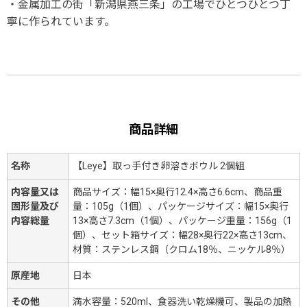
・金属加工の街「新潟県燕三条」の工場でひとつひとつ丁
寧に作られています。
商品詳細
名称
【Leye】取っ手付き卵溶きボウル 2個組
内容量又は
商品サイズ：幅15×奥行12.4×高さ6.6cm、商品重
固形量及び
量：105g（1個）、パッケージサイズ：幅15×奥行
内容総量
13×高さ7.3cm（1個）、パッケージ重量：156g（1
個）、セット箱サイズ：幅28×奥行22×高さ13cm、
材質：ステンレス鋼（クロム18％、ニッケル8％）
原産地
日本
その他
満水容量：520ml、食器洗い乾燥機可、製品の加熱