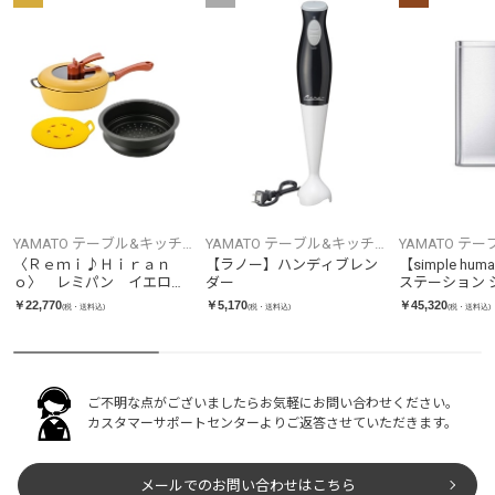
YAMATO テーブル&キッチ
YAMATO テーブル&キッチ
YAMATO テ
ン
ン
ン
〈Ｒｅｍｉ♪Ｈｉｒａｎ
【ラノー】ハンディブレン
【simple h
ｏ〉 レミパン イエロ
ダー
ステーション 
ー ３点セット
ンレス ST4000
￥22,770
￥5,170
￥45,320
(税・送料込)
(税・送料込)
(税・送料込)
ご不明な点がございましたらお気軽にお問い合わせください。
カスタマーサポートセンターよりご返答させていただきます。
メールでのお問い合わせはこちら