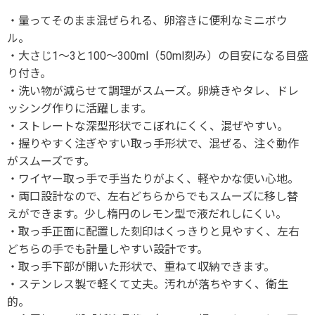
・量ってそのまま混ぜられる、卵溶きに便利なミニボウ
ル。
・大さじ1～3と100～300ml（50ml刻み）の目安になる目盛
り付き。
・洗い物が減らせて調理がスムーズ。卵焼きやタレ、ドレ
ッシング作りに活躍します。
・ストレートな深型形状でこぼれにくく、混ぜやすい。
・握りやすく注ぎやすい取っ手形状で、混ぜる、注ぐ動作
がスムーズです。
・ワイヤー取っ手で手当たりがよく、軽やかな使い心地。
・両口設計なので、左右どちらからでもスムーズに移し替
えができます。少し楕円のレモン型で液だれしにくい。
・取っ手正面に配置した刻印はくっきりと見やすく、左右
どちらの手でも計量しやすい設計です。
・取っ手下部が開いた形状で、重ねて収納できます。
・ステンレス製で軽くて丈夫。汚れが落ちやすく、衛生
的。