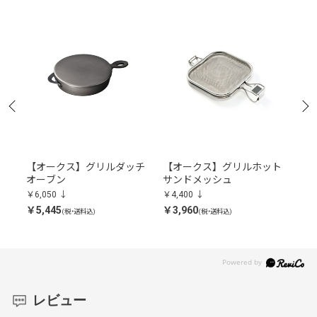
クス
【オークス】グリルダッチ
【オークス】グリルホット
【
オーブン
サンドメッシュ
テ
￥6,050
￥4,400
￥3,
￥5,445
￥3,960
￥3,
(税・送料込)
(税・送料込)
レビュー