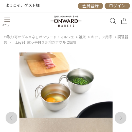
ようこそ、
ゲスト
様
会員登録
ログイン
メニュー
お取り寄せグルメならオンワード・マルシェ
>
雑貨
>
キッチン用品
>
調理器
具
>
【Leye】取っ手付き卵溶きボウル 2個組