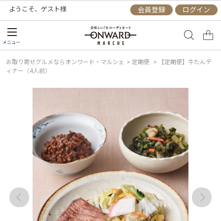
ようこそ、
ゲスト
様
会員登録
ログイン
メニュー
お取り寄せグルメならオンワード・マルシェ
>
定期便
>
【定期便】牛たんデ
ィナー（4人前）