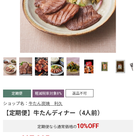
定期便
軽減税率対象8%
返品不可
ショップ名：
牛たん炭焼 利久
【定期便】牛たんディナー（4人前）
10
%OFF
定期便なら通常価格の