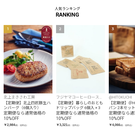
人気ランキング
RANKING
1
2
3
北上まきさわ工房
フジヤマコーヒーロースタ
@HITOKUCHI
ーズ
【定期便】北上四匠豚生ハ
【定期便】暮らしのおとも
【定期便】＠HI
ンバーグ（6個入り）
ドリップバッグ 6個入 × 3
パン 2本セッ
定期便なら通常価格の
定期便なら通常価格の
定期便なら通
10
%OFF
10
%OFF
10
%OFF
￥2,984
￥3,321
￥4,066
(税・送料込)
(税・送料込)
(税・送料込)