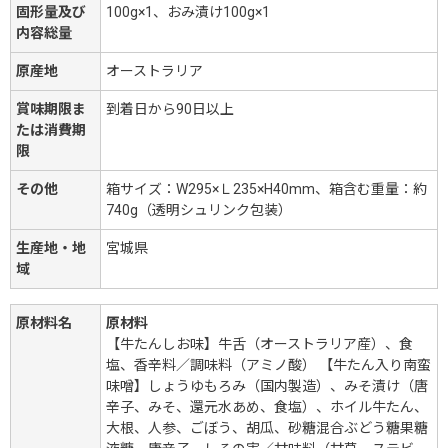
固形量及び
100g×1、おみ漬け100g×1
内容総量
原産地
オーストラリア
賞味期限ま
到着日から90日以上
たは消費期
限
その他
箱サイズ：W295×Ｌ235×H40mm、箱含む重量：約
740g（透明シュリンク包装）
生産地・地
宮城県
域
原材料名
原材料
【牛たんしお味】牛舌（オーストラリア産）、食
塩、香辛料／調味料（アミノ酸） 【牛たん入り南蛮
味噌】しょうゆもろみ（国内製造）、みそ漬け（唐
辛子、みそ、還元水あめ、食塩）、ホイル牛たん、
大根、人参、ごぼう、胡瓜、砂糖混合ぶどう糖果糖