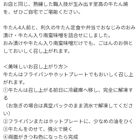
お店と同じ、熟練した職人技が生み出す至高の牛たん焼
を、ぜひご自宅でご堪能ください。
牛たん4人前と、利久の牛たん定食や弁当でおなじみのおみ
漬け・牛たん入り南蛮味噌を詰合せにしました。
おみ漬けや牛たん入り南蛮味噌だけでも、ごはんのお供と
しておいしく召し上がれます。
＜美味しいお召し上がり方＞
牛たんはフライパンやホットプレートでもおいしく召し上
がれます。
①牛たんは召し上がる前日に冷蔵庫へ移し、完全に解凍す
る
（お急ぎの場合は真空パックのまま流水で解凍してくださ
い）
②フライパンまたはホットプレートに、少なめの油をひく
③牛たんをのせて、強火で焼く
④両面がきつね色になったら完成