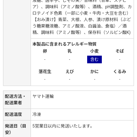
液糖、唐辛子、しその実／甘味料（甘草、ステビ
ア）、調味料（アミノ酸等）、酒精、pH調整剤、カ
ロテノイド色素（一部に小麦・牛肉・大豆を含む）
【おみ漬け】青菜、大根、人参、漬け原材料（ぶど
う糖果糖液糖、アミノ酸液、白醤油、食塩）／酒
精、調味料（アミノ酸等）、保存料（ソルビン酸K)
本製品に含まれるアレルギー物質
卵
乳
小麦
そば
-
-
含む
-
落花生
えび
かに
くるみ
-
-
-
-
配送方法・
ヤマト運輸
配送業者
配送温度
冷凍
発送日（目
5営業日以内に発送いたします。
安）