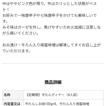
中はややピンク色が残り、外はカリッとした状態がベス
ト！
お好みで一味唐辛子や七味唐辛子をかけても美味しいで
す。
みそ味はガーゼを外し、焦げやすいため火加減に注意しな
がら焼いてください。
おみ漬け・牛たん入り南蛮味噌は解凍してすぐお召し上が
りいただけます。
商品詳細
名称
【定期便】牛たんディナー（4人前）
内容量又は
牛たんしお味100g×4、牛たん入り南蛮味噌