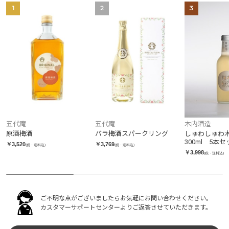
1
2
3
木内酒造
五代庵
五代庵
しゅわしゅわ
原酒梅酒
バラ梅酒スパークリング
300ml 5本
￥3,520
￥3,769
(税・送料込)
(税・送料込)
￥3,998
(税・送料込)
ご不明な点がございましたらお気軽にお問い合わせください。
カスタマーサポートセンターよりご返答させていただきます。