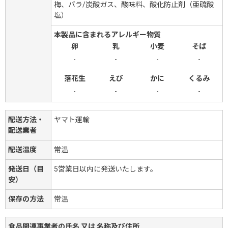
梅、バラ/炭酸ガス、酸味料、酸化防止剤（亜硫酸
塩）
本製品に含まれるアレルギー物質
卵
乳
小麦
そば
-
-
-
-
落花生
えび
かに
くるみ
-
-
-
-
配送方法・
ヤマト運輸
配送業者
配送温度
常温
発送日（目
5営業日以内に発送いたします。
安）
保存の方法
常温
食品関連事業者の氏名 又は 名称及び住所