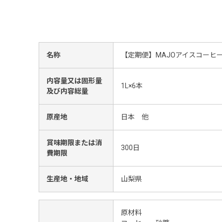
名称
【定期便】MAJOアイスコーヒ
内容量又は固形量
1L×6本
及び内容総量
原産地
日本 他
賞味期限または消
300日
費期限
生産地・地域
山梨県
原材料