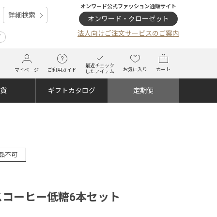
オンワード公式ファッション通販サイト
詳細検索
オンワード・クローゼット
法人向けご注文サービスのご案内
プ
最近チェック
お気に入り
カート
マイページ
ご利用ガイド
したアイテム
雑貨
ギフトカタログ
定期便
品不可
スコーヒー低糖6本セット