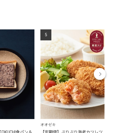
5
6
オオゼキ
オオゼキ
OKUCHI食パン＆
【定期便】ぷりぷり海老カツレツ
【定期便】海