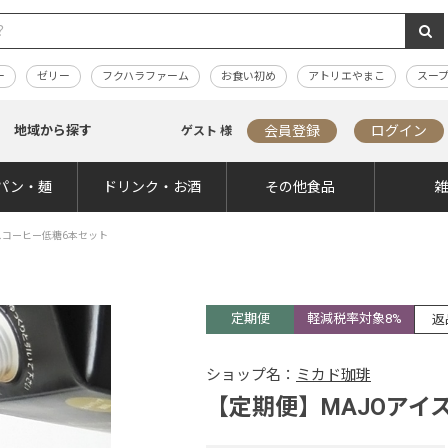
ー
ゼリー
フクハラファーム
お食い初め
アトリエやまこ
スー
地域から探す
会員登録
ログイン
ゲスト 様
パン・麺
ドリンク・お酒
その他食品
スコーヒー低糖6本セット
定期便
軽減税率対象8%
返
ショップ名：
ミカド珈琲
【定期便】MAJOアイ