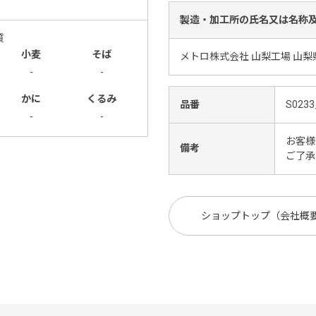
製造・加工所の氏名又は名称
質
小麦
そば
メトロ株式会社 山梨工場 山梨
-
-
かに
くるみ
品番
S0233
-
-
お客様
備考
ご了承
ショップトップ（会社概