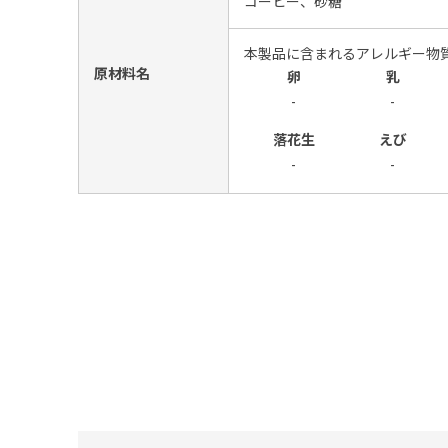
コーヒー、砂糖
本製品に含まれるアレルギー物
原材料名
卵
乳
-
-
落花生
えび
-
-