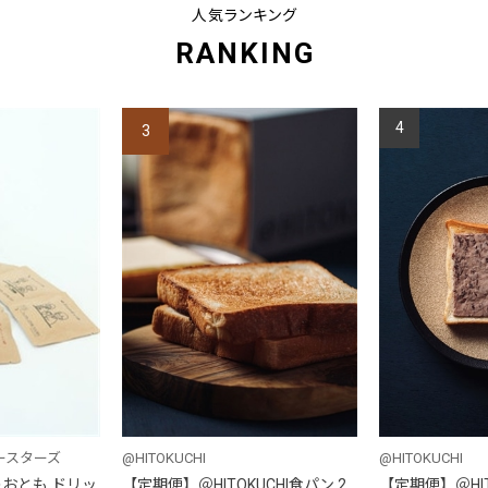
人気ランキング
RANKING
4
3
ースターズ
@HITOKUCHI
@HITOKUCHI
おとも ドリッ
【定期便】＠HITOKUCHI食パン 2
【定期便】＠HIT