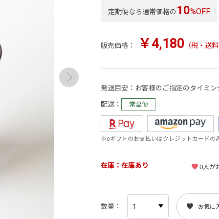
10
%OFF
定期便なら通常価格の
￥4,180
販売価格：
（税・送料
発送目安
お客様のご指定のタイミン
配送
常温便
※eギフトのお支払いはクレジットカードの
在庫
在庫あり
0
人が
数量
お気に