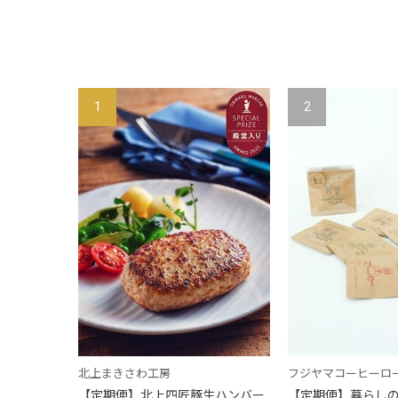
1
2
北上まきさわ工房
フジヤマコーヒーロ
【定期便】北上四匠豚生ハンバー
【定期便】暮らしの