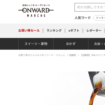
人気ワード
クッキ
お買い得
セール
ランキング
eギフト
レポーター
スイーツ・果物
おかず
お米・
お取り寄せグルメならオンワード・マルシェ
>
定期便
>
【定期便】MAJOアイ