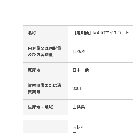
名称
【定期便】MAJOアイスコーヒ
内容量又は固形量
1L×6本
及び内容総量
原産地
日本 他
賞味期限または消
300日
費期限
生産地・地域
山梨県
原材料