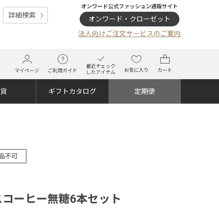
オンワード公式ファッション通販サイト
詳細検索
オンワード・クローゼット
法人向けご注文サービスのご案内
最近チェック
お気に入り
カート
マイページ
ご利用ガイド
したアイテム
雑貨
ギフトカタログ
定期便
品不可
スコーヒー無糖6本セット