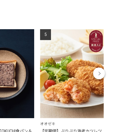
5
6
オオゼキ
オオゼキ
OKUCHI食パン＆
【定期便】ぷりぷり海老カツレツ
【定期便】海