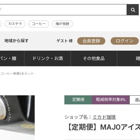
カステラ
コーヒー
梅が枝餅
地域から探す
会員登録
ログイン
ゲスト 様
パン・麺
ドリンク・お酒
その他食品
スコーヒー無糖6本セット
定期便
軽減税率対象8%
返
ショップ名：
ミカド珈琲
【定期便】MAJOアイ