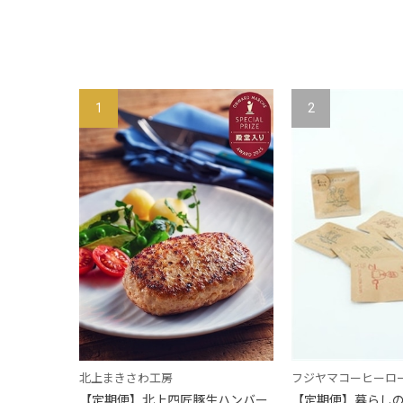
1
2
北上まきさわ工房
フジヤマコーヒーロ
【定期便】北上四匠豚生ハンバー
【定期便】暮らしの