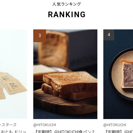
人気ランキング
RANKING
4
3
ースターズ
@HITOKUCHI
@HITOKUCHI
おとも ドリッ
【定期便】＠HITOKUCHI食パン 2
【定期便】＠HIT