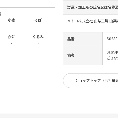
製造・加工所の氏名又は名称
質
小麦
そば
メトロ株式会社 山梨工場 山梨
-
-
かに
くるみ
品番
S0233
-
-
お客様
備考
ご了承
ショップトップ（会社概