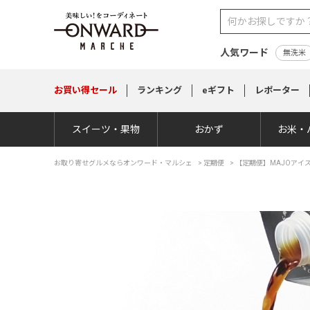
人気ワード
無洗米
お買い得
セール
ランキング
eギフト
レポーター
スイーツ・果物
おかず
お米・
お取り寄せグルメならオンワード・マルシェ
>
定期便
>
【定期便】MAJOアイ