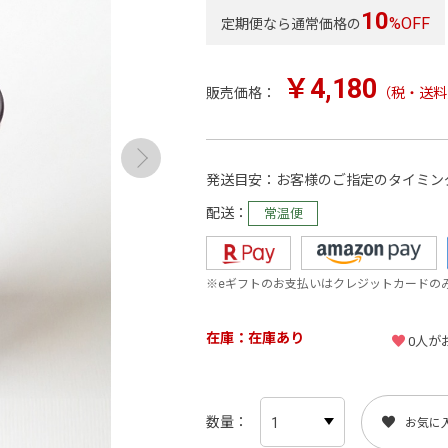
10
%OFF
定期便なら通常価格の
￥4,180
販売価格：
（税・送料
発送目安
お客様のご指定のタイミン
配送
常温便
※eギフトのお支払いはクレジットカードの
在庫
在庫あり
0
人が
数量
お気に