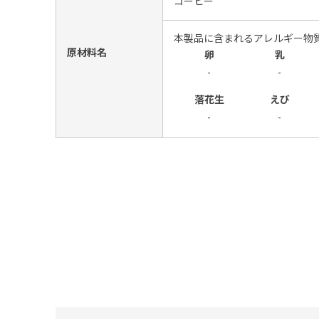
コーヒー
本製品に含まれるアレルギー物
原材料名
卵
乳
-
-
落花生
えび
-
-