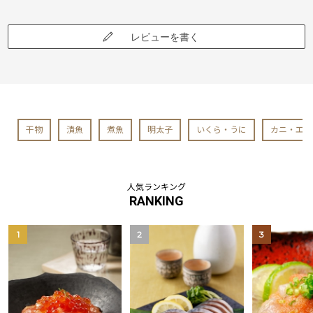
レビューを書く
干物
漬魚
煮魚
明太子
いくら・うに
カニ・エビ
人気ランキング
RANKING
1
2
3