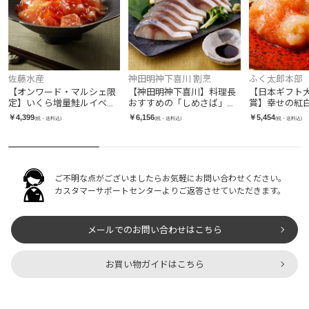
佐藤水産
神田明神下喜川 割烹
ふく太郎本部
【オンワード・マルシェ限
【神田明神下喜川】料理長
【日本ギフト大
定】いくら増量鮭ルイべ漬
おすすめの「しめさば」
賞】幸せの紅
お試しサイズ（鮭ルイベ漬
（6パック入り）
￥4,399
￥6,156
￥5,454
(税・送料込)
(税・送料込)
(税・送料込)
160g・いくら 20g）
ご不明な点がございましたらお気軽にお問い合わせください。
カスタマーサポートセンターよりご返答させていただきます。
メールでのお問い合わせはこちら
お買い物ガイドはこちら