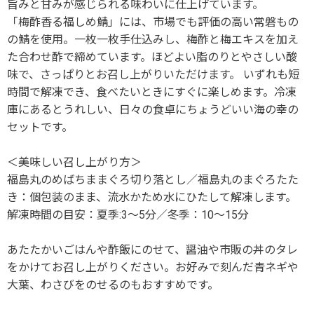
旨みと甘みが感じられる味わいに仕上げています。
「梅酢香る福しめ鯖」には、市場でも評価の高い常磐もの
の鯖を使用。一枚一枚手仕込みし、梅酢と梅エキスを加え
た合わせ酢で締めています。ほどよい脂のりとやさしい酸
味で、さっぱりとお召し上がりいただけます。 いずれも短
時間で解凍でき、食べたいときにすぐに楽しめます。冷凍
庫にあるとうれしい、日々の食卓にちょうどいい海の幸の
セットです。
＜美味しい召し上がり方＞
福島丸のめばちままぐろ切り落とし／福島丸のまぐろたた
き：個包装のまま、流水かため水にひたして解凍します。
解凍時間の目安：夏季:3～5分／冬季：10～15分
あたたかいごはんや酢飯にのせて、醤油や市販の丼のタレ
をかけてお召し上がりください。お好みで刻んだ青ネギや
大葉、わさびをのせるのもおすすめです。