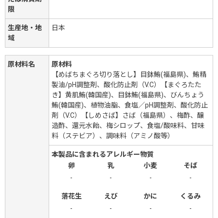
限
生産地・地
日本
域
原材料名
原材料
【めばちまぐろ切り落とし】目鉢鮪(福島県)、鮪精
製油/pH調整剤、酸化防止剤（V.C）【まぐろたた
き】黄肌鮪(韓国産)、目鉢鮪(福島県)、びんちょう
鮪(韓国産)、植物油脂、食塩／pH調整剤、酸化防止
剤（V.C）【しめさば】さば（福島県）、梅酢、醸
造酢、還元水飴、梅シロップ、食塩/酸味料、甘味
料（ステビア）、調味料（アミノ酸等）
本製品に含まれるアレルギー物質
卵
乳
小麦
そば
-
-
-
-
落花生
えび
かに
くるみ
-
-
-
-