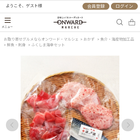
ようこそ、
ゲスト
様
会員登録
ログイン
メニュー
お取り寄せグルメならオンワード・マルシェ
>
おかず
>
魚介・海産物加工品
>
鮮魚・刺身
>
ふくしま海幸セット