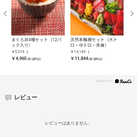
まぐろ丼4種セット（12パ
天然本鮪柵セット（大ト
ア
ック入り）
ロ・中トロ・赤身）
￥6,
￥5,516
￥13,160
￥5,
￥4,965
￥11,844
(税・送料込)
(税・送料込)
レビュー
レビューはありません。