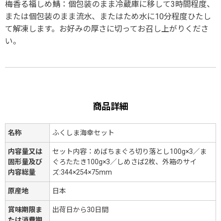
梅香る福しめ鯖：個包装のまま冷蔵庫に移して3時間程度、
または個包装のまま流水、またはため水に10分程度ひたし
て解凍します。お好みの厚さに切ってお召し上がりくださ
い。
商品詳細
名称
ふくしま海幸セット
内容量又は
セット内容：めばちまぐろ切り落とし100g×3／ま
固形量及び
ぐろたたき100g×3／しめさば2枚、外箱のサイ
内容総量
ズ:344×254×75mm
原産地
日本
賞味期限ま
出荷日から30日間
たは消費期