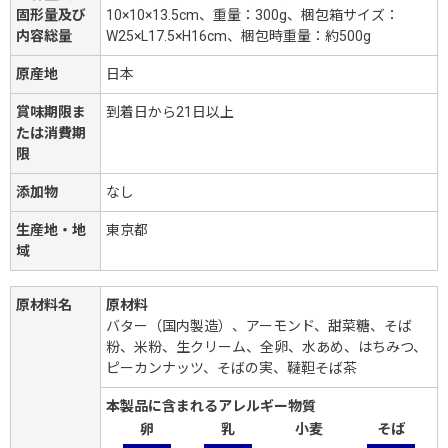
固形量及び
10×10×13.5cm、重量：300g、梱包箱サイズ：
内容総量
W25×L17.5×H16cm、梱包時重量：約500g
原産地
日本
賞味期限ま
到着日から21日以上
たは消費期
限
添加物
なし
生産地・地
東京都
域
原材料名
原材料
バター（国内製造）、アーモンド、甜菜糖、そば
粉、米粉、生クリーム、全卵、水あめ、はちみつ、
ピーカンナッツ、そばの実、韃靼そば茶
本製品に含まれるアレルギー物質
卵
乳
小麦
そば