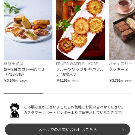
銀座千疋屋
FRUITS WAFFLE KOBE
パティスリー
FRUWA
レ・ド・チャ
銀座3種のガトー詰合せ
フルーツワッフル 神戸フル
クッキー S
（PGS-518）
ワ 18枚入り
￥3,240
￥4,153
￥3,755
(税・送料込)
(税・送料込)
(税・送料込)
ご不明な点がございましたらお気軽にお問い合わせください。
カスタマーサポートセンターよりご返答させていただきます。
メールでのお問い合わせはこちら