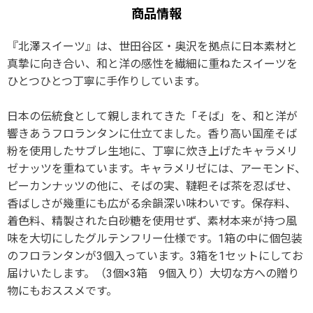
商品情報
『北澤スイーツ』は、世田谷区・奥沢を拠点に日本素材と
真摯に向き合い、和と洋の感性を繊細に重ねたスイーツを
ひとつひとつ丁寧に手作りしています。
日本の伝統食として親しまれてきた「そば」を、和と洋が
響きあうフロランタンに仕立てました。香り高い国産そば
粉を使用したサブレ生地に、丁寧に炊き上げたキャラメリ
ゼナッツを重ねています。キャラメリゼには、アーモンド、
ピーカンナッツの他に、そばの実、韃靼そば茶を忍ばせ、
香ばしさが幾重にも広がる余韻深い味わいです。保存料、
着色料、精製された白砂糖を使用せず、素材本来が持つ風
味を大切にしたグルテンフリー仕様です。1箱の中に個包装
のフロランタンが3個入っています。3箱を1セットにしてお
届けいたします。（3個×3箱 9個入り）大切な方への贈り
物にもおススメです。