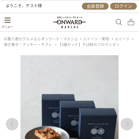
ようこそ、
ゲスト
様
会員登録
ログイン
メニュー
お取り寄せグルメならオンワード・マルシェ
>
スイーツ・果物
>
スイーツ
>
焼き菓子・クッキー・サブレ
>
【3箱セット】そば粉のフロランタン