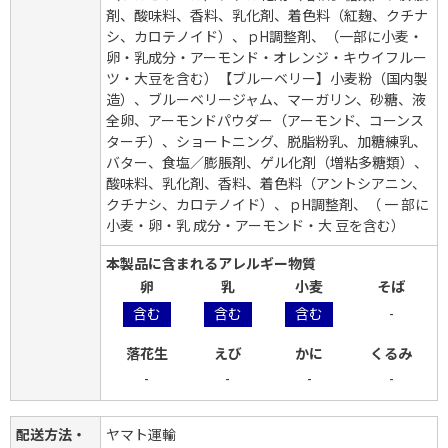
剤、酸味料、香料、乳化剤、着色料（紅麹、クチナ
シ、カロテノイド）、ｐH調整剤、（一部に小麦・
卵・乳成分・アーモンド・オレンジ・キウイフルー
ツ・大豆を含む）【ブルーベリー】小麦粉（国内製
造）、ブルーベリージャム、マーガリン、砂糖、液
全卵、アーモンドパウダー（アーモンド、コーンス
ターチ）、ショートニング、脱脂粉乳、加糖練乳、
バター、食塩／膨脹剤、ゲル化剤（増粘多糖類）、
酸味料、乳化剤、香料、着色料（アントシアニン、
クチナシ、カロテノイド）、ｐH調整剤、（ 一 部に
小麦・卵・乳 成分・アーモンド・大 豆を含む）
本製品に含まれるアレルギー物質
卵
乳
小麦
そば
含む
含む
含む
-
落花生
えび
かに
くるみ
-
-
-
-
配送方法・
ヤマト運輸