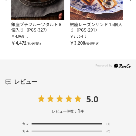
S-
銀座プチフルーツタルト 8
銀座レーズンサンド 15個入
銀
個入り（PGS-327）
り（PGS-291）
（P
￥4,968
￥3,564
￥4,
￥4,472
￥3,208
￥4,
(税・送料込)
(税・送料込)
レビュー
5.0
1
レビュー件数：
件
★
5
(1)
★
4
(0)