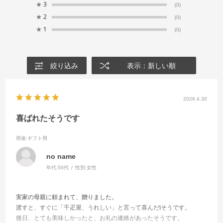
★
3
(0)
★
2
(0)
★
1
(0)
絞り込み
表示：新しい順
2026.4.30
喜ばれたそうです
用途
:ギフト用
no name
年代:
50代
性別:
女性
実家の母親に頼まれて、贈りました。
渡すと、すぐに「千疋屋、うれしい」と言って喜んだtそうです。
後日、とても美味しかったと、お礼の連絡があったそうです。