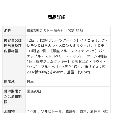
商品詳細
名称
銀座3種のガトー詰合せ（PGS-518）
内容量又は
12個（【銀座フルーツクーヘン】イチゴ＆ミルク・
固形量及び
レモン＆はちみつ・メロン＆ミルク・バナナ＆チョ
内容総量
コ 4種各1個、【銀座フルーツフィナンシェ】パイ
ナップル・ストロベリー・アップル・マロン 4種各
1個【銀座ジェムクッキー】とちおとめ・キウイ・
りんご・ブルーベリー 4種各1個）、箱サイズ：縦
290×横260×高さ45mm、重量：約0.5kg
原産地
日本
賞味期限ま
常温90日
たは消費期
限
添加物
乳化剤、ソルビトール、膨脹剤、香料、着色料（紅