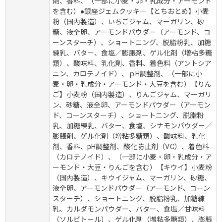
剤、香料、（一部に小麦・卵・乳成分・アーモンド
を含む）●銀座ジェムクッキ―【とちおとめ】小麦
粉（国内製造）、いちごジャム、マーガリン、砂
糖、液全卵、アーモンドパウダー（アーモンド、コ
ーンスターチ）、ショートニング、脱脂粉乳、加糖
練乳、バター、食塩／膨脹剤、ゲル化剤（増粘多糖
類）、酸味料、乳化剤、香料、着色料（アントシア
ニン、カロテノイド）、ｐH調整剤、（一部に小
麦・卵・乳成分・アーモンド・大豆を含む）【りん
ご】小麦粉（国内製造）、りんごジャム、マーガリ
ン、砂糖、液全卵、アーモンドパウダー（アーモン
ド、コーンスターチ）、ショートニング、脱脂粉
乳、加糖練乳、バター、食塩、シナモンパウダー／
膨脹剤、ゲル化剤（増粘多糖類）、酸味料、乳化
剤、香料、pH調整剤、酸化防止剤（V.C）、着色料
（カロテノイド）、（一部に小麦・卵・乳成分・ア
ーモンド・大豆・りんごを含む）【キウイ】小麦粉
（国内製造）、キウイジャム、マーガリン、砂糖、
液全卵、アーモンドパウダー（アーモンド、コーン
スターチ）、ショートニング、脱脂粉乳、加糖練
乳、カルダモンパウダー、バター、食塩／甘味料
（ソルビトール）、ゲル化剤（増粘多糖類）、膨脹