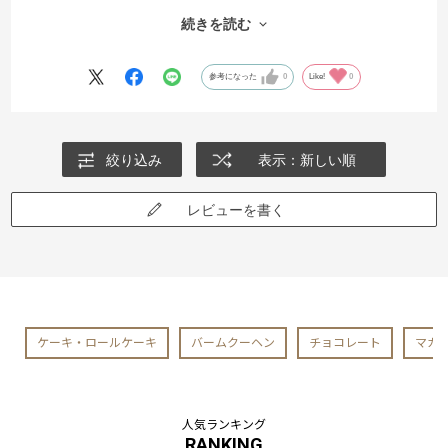
千疋屋さんは、やはり名前に拍があり、間違いないと思いました。
続きを読む
また、千疋屋さんからの直送で、袋もつけてもらえるのも、良いで
す。
参考になった
0
Like!
0
絞り込み
表示：新しい順
レビューを書く
ケーキ・ロールケーキ
バームクーヘン
チョコレート
マカ
人気ランキング
RANKING