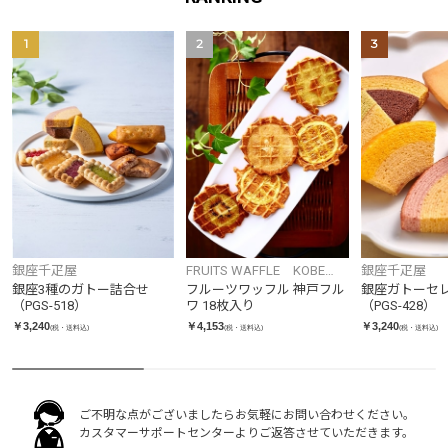
1
2
3
銀座千疋屋
FRUITS WAFFLE KOBE
銀座千疋屋
FRUWA
銀座3種のガトー詰合せ
フルーツワッフル 神戸フル
銀座ガトーセ
（PGS-518）
ワ 18枚入り
（PGS-428）
￥3,240
￥4,153
￥3,240
(税・送料込)
(税・送料込)
(税・送料込)
ご不明な点がございましたらお気軽にお問い合わせください。
カスタマーサポートセンターよりご返答させていただきます。