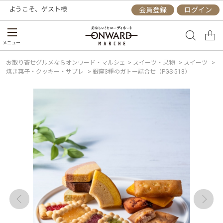
ようこそ、
ゲスト
様
会員登録
ログイン
メニュー
お取り寄せグルメならオンワード・マルシェ
>
スイーツ・果物
>
スイーツ
>
焼き菓子・クッキー・サブレ
>
銀座3種のガトー詰合せ（PGS-518）