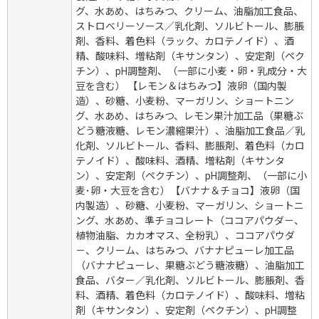
グ、水あめ、はちみつ、クリーム、油脂加工食品、
ストロベリーソース／乳化剤、ソルビトール、膨脹
剤、香料、着色料（ラック、カロテノイド）、酒
精、酸味料、増粘剤（キサンタン）、安定剤（ペク
チン）、pH調整剤、（一部に小麦・卵・乳成分・大
豆を含む） 【レモン＆はちみつ】液卵（国内製
造）、砂糖、小麦粉、マーガリン、ショートニン
グ、水あめ、はちみつ、レモン果汁加工品（果糖ぶ
どう糖液糖、レモン濃縮果汁）、油脂加工食品／乳
化剤、ソルビトール、香料、膨脹剤、着色料（カロ
テノイド）、酸味料、酒精、増粘剤（キサンタ
ン）、安定剤（ペクチン）、pH調整剤、（一部に小
麦･卵・大豆を含む）【バナナ＆チョコ】液卵（国
内製造）、砂糖、小麦粉、マーガリン、ショートニ
ング、水あめ、準チョコレート（ココアパウダ－、
植物油脂、カカオマス、全粉乳）、ココアパウダ
－、クリーム、はちみつ、バナナピューレ加工品
（バナナピューレ、果糖ぶどう糖液糖）、油脂加工
食品、バター／乳化剤、ソルビトール、膨脹剤、香
料、酒精、着色料（カロテノイド）、酸味料、増粘
剤（キサンタン）、安定剤（ペクチン）、pH調整