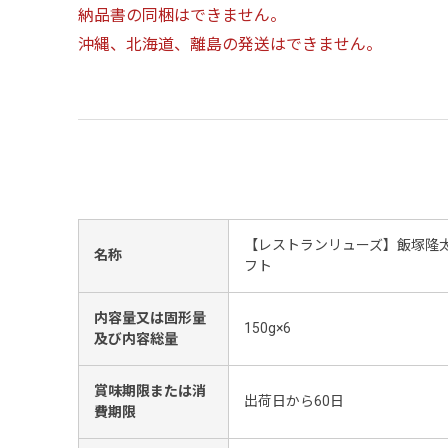
納品書の同梱はできません。
沖縄、北海道、離島の発送はできません。
【レストランリューズ】飯塚隆太
名称
フト
内容量又は固形量
150g×6
及び内容総量
賞味期限または消
出荷日から60日
費期限