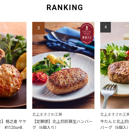
RANKING
4
3
北上まきさわ工房
北上まきさわ工
進】格之進 ヤケ
【定期便】北上四匠豚生ハンバー
牛たんと北上四
約120g×8個
グ（6個入り）
バーグ（6個入