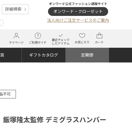
オンワード公式ファッション通販サイト
詳細検索
オンワード・クローゼット
法人向けご注文サービスのご案内
プ
最近チェック
お気に入り
カート
マイページ
ご利用ガイド
したアイテム
雑貨
ギフトカタログ
定期便
品不可
】飯塚隆太監修 デミグラスハンバー