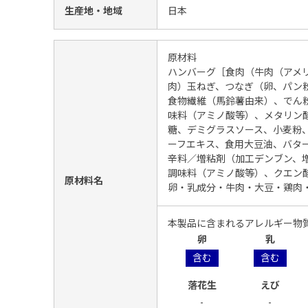
生産地・地域
日本
原材料
ハンバーグ［食肉（牛肉（アメ
肉）玉ねぎ、つなぎ（卵、パン
食物繊維（馬鈴薯由来）、でん
味料（アミノ酸等）、メタリン酸
糖、デミグラスソース、小麦粉
ーフエキス、食用大豆油、バタ
辛料／増粘剤（加工デンブン、
調味料（アミノ酸等）、クエン
原材料名
卵・乳成分・牛肉・大豆・鶏肉
本製品に含まれるアレルギー物
卵
乳
含む
含む
落花生
えび
-
-