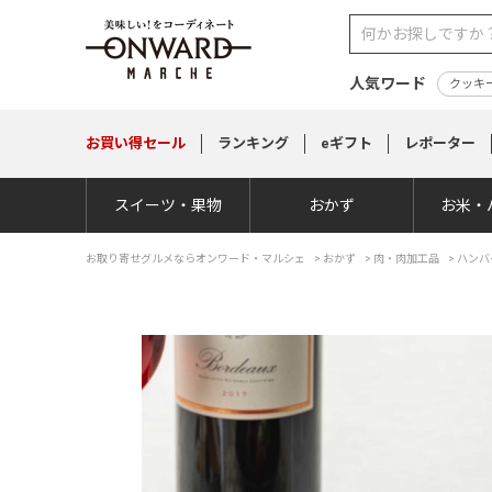
人気ワード
クッキ
お買い得
セール
ランキング
eギフト
レポーター
スイーツ・果物
おかず
お米・
お取り寄せグルメならオンワード・マルシェ
>
おかず
>
肉・肉加工品
>
ハンバ