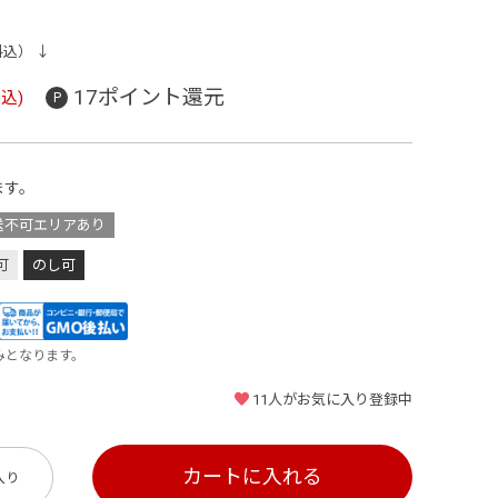
料込） ↓
17ポイント還元
込)
ます。
送不可エリアあり
可
のし可
みとなります。
11
人がお気に入り登録中
カートに入れる
入り