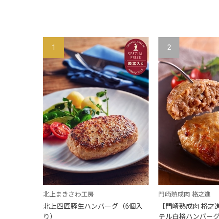
1
2
北上まきさわ工房
門崎熟成肉 格之進
北上四匠豚生ハンバーグ（6個入
【門崎熟成肉 格之
り）
テル白格ハンバーグ 