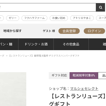
ー
ゼリー
フクハラファーム
お食い初め
アトリエやまこ
スー
地域から探す
会員登録
ログイン
ゲスト 様
パン・麺
ドリンク・お酒
その他食品
ーグ
>
【レストランリューズ】飯塚隆太監修 デミグラスハンバーグギフト
ギフト対応
軽減税率対象8%
返
ショップ名：
マルシェセレクト
【レストランリューズ
グギフト