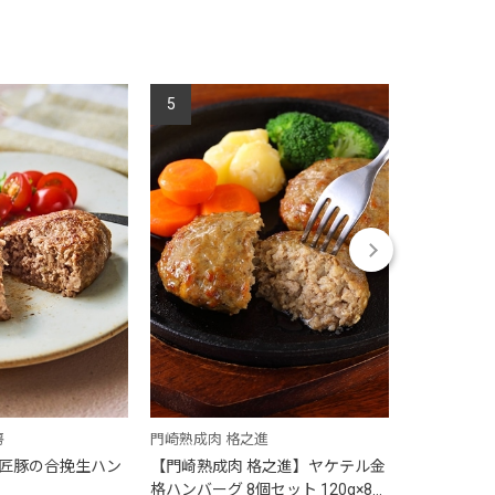
5
6
房
門崎熟成肉 格之進
門崎熟成肉 
匠豚の合挽生ハン
【門崎熟成肉 格之進】ヤケテル金
【門崎熟成
）
格ハンバーグ 8個セット 120g×8個
格ハンバーグ