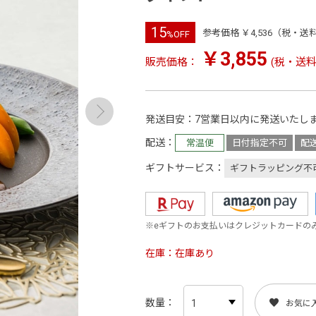
15
参考価格 ￥4,536（税・送
%OFF
￥3,855
販売価格：
(税・送料
発送目安
7営業日以内に発送いたし
配送
常温便
日付指定不可
配
ギフトサービス
ギフトラッピング不
※eギフトのお支払いはクレジットカードの
在庫
在庫あり
数量
お気に