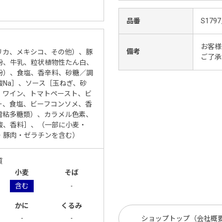
品番
S1797
お客様
備考
リカ、メキシコ、その他）、豚
ご了承
粉、牛乳、粒状植物性たん白、
粉）、食塩、香辛料、砂糖／調
Na］、ソース［玉ねぎ、砂
、ワイン、トマトペースト、ビ
ー、食塩、ビーフコンソメ、香
増粘多糖類）、カラメル色素、
酸、香料］、（一部に小麦・
・豚肉・ゼラチンを含む）
質
小麦
そば
含む
-
かに
くるみ
-
-
ショップトップ（会社概