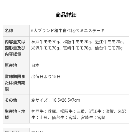
商品詳細
名称
6大ブランド和牛食べ比べ ミニステーキ
内容量又は
神戸牛モモ70g、松阪牛モモ70g、近江牛モモ70g、
固形量及び
米沢牛モモ70g、宮崎牛モモ70g、仙台牛モモ70g
内容総量
原産地
日本
賞味期限ま
出荷日より15日
たは消費期
限
その他
箱サイズ：18.5×26.5×7cm
生産地・地
神戸牛：兵庫、松阪牛：三重、近江牛：滋賀、米沢
域
牛：山形、仙台牛：宮城、宮崎牛：宮崎