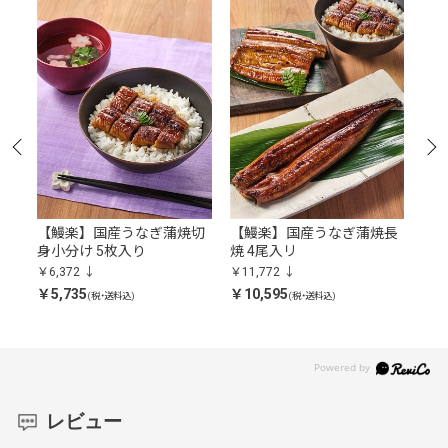
用
【鰻楽】国産うなぎ蒲焼切
【鰻楽】国産うなぎ蒲焼長
神
身小分け 5枚入り
焼 4尾入リ
ー
￥6,372
￥11,772
￥4,
￥5,735
￥10,595
￥3,
(税・送料込)
(税・送料込)
レビュー