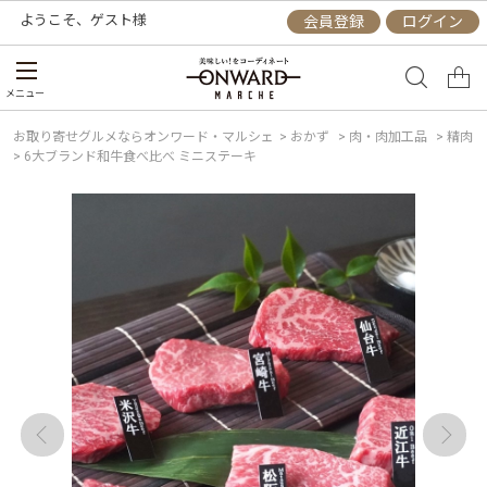
ようこそ、
ゲスト
様
会員登録
ログイン
メニュー
お取り寄せグルメならオンワード・マルシェ
>
おかず
>
肉・肉加工品
>
精肉
>
6大ブランド和牛食べ比べ ミニステーキ