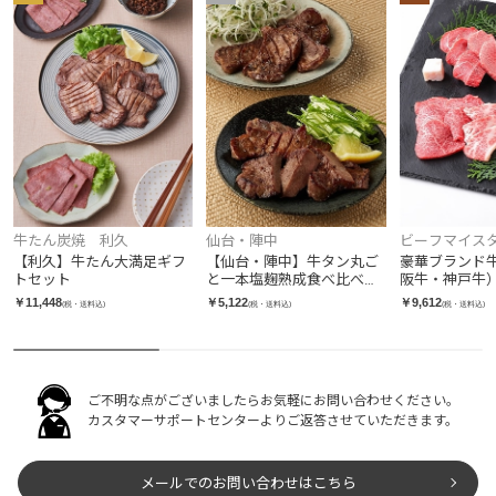
牛たん炭焼 利久
仙台・陣中
ビーフマイス
【利久】牛たん大満足ギフ
【仙台・陣中】牛タン丸ご
豪華ブランド
トセット
と一本塩麹熟成食べ比べセ
阪牛・神戸牛
ット 各120g
モ・バラ）400
￥11,448
￥5,122
￥9,612
(税・送料込)
(税・送料込)
(税・送料込)
ご不明な点がございましたらお気軽にお問い合わせください。
カスタマーサポートセンターよりご返答させていただきます。
メールでのお問い合わせはこちら