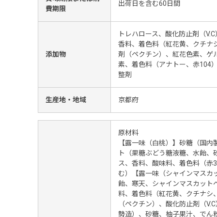
出荷日を含む60日間
費期限
トレハロース、酸化防止剤（V.C
香料、着色料（紅花黄、クチナシ
添加物
剤（ペクチン）、紅花色素、ゲ
素、着色料（アナトー、赤104
整剤
生産地・地域
京都府
原材料
【露一味（白桃）】砂糖（国内
ト（果糖ぶどう糖液糖、水飴、
ス、香料、酸味料、着色料（赤3
む）【露一味（シャインマスカ
飴、寒天、シャインマスカット
料、着色料（紅花黄、クチナシ、
（ペクチン）、酸化防止剤（V.
勢造）、砂糖、柚子果汁、でん