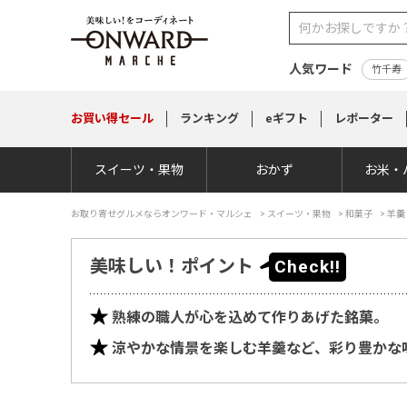
人気ワード
竹千寿
お買い得
セール
ランキング
eギフト
レポーター
スイーツ・果物
おかず
お米・
お取り寄せグルメならオンワード・マルシェ
>
スイーツ・果物
>
和菓子
>
羊羹
美味しい！ポイント
熟練の職人が心を込めて作りあげた銘菓。
涼やかな情景を楽しむ羊羹など、彩り豊かな