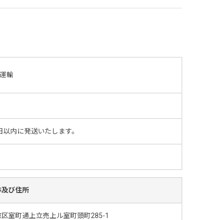
運輸
日以内に発送いたします。
称及び住所
区室町通上立売上ル室町頭町285-1