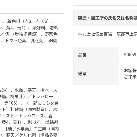
製造・加工所の氏名又は名称
）、着色料（赤3、赤106）、
、黄4、青1）、酸味料、増粘
株式会社俵屋吉富 京都市上京
ル化剤（増粘多糖類）、野菜色
）、トマト色素、乳化剤、pH調
品番
S0559
お客様
備考
ご了承
製造）、水飴、寒天、桃ペース
砂糖、桃果汁）／トレハロー
、赤106）、（一部にももを含
ット）】砂糖（国内製造）、水
ペースト／トレハロース、香
黄4、青1）、酸味料、増粘剤
C）【柚子水羊羹】白生餡（国内
粉、寒天／ゲル化剤（増粘多糖