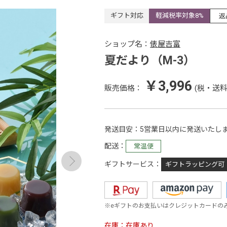
ギフト対応
軽減税率対象8%
返
ショップ名：
俵屋吉富
夏だより（M-3）
￥3,996
販売価格：
(税・送料
発送目安
5営業日以内に発送いたし
配送
常温便
ギフトサービス
ギフトラッピング可
※eギフトのお支払いはクレジットカードの
在庫
在庫あり