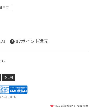
品不可
37ポイント還元
込)
ます。
のし可
みとなります。
16
人がお気に入り登録中