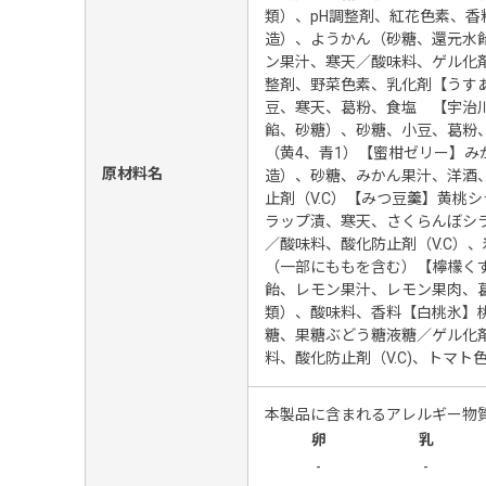
類）、pH調整剤、紅花色素、
造）、ようかん（砂糖、還元水
ン果汁、寒天／酸味料、ゲル化
整剤、野菜色素、乳化剤【うす
豆、寒天、葛粉、食塩 【宇治
餡、砂糖）、砂糖、小豆、葛粉
（黄4、青1）【蜜柑ゼリー】み
原材料名
造）、砂糖、みかん果汁、洋酒
止剤（V.C）【みつ豆羹】黄桃
ラップ漬、寒天、さくらんぼシ
／酸味料、酸化防止剤（V.C）、
（一部にももを含む）【檸檬く
飴、レモン果汁、レモン果肉、
類）、酸味料、香料【白桃氷】
糖、果糖ぶどう糖液糖／ゲル化
料、酸化防止剤（V.C)、トマ
本製品に含まれるアレルギー物
卵
乳
-
-