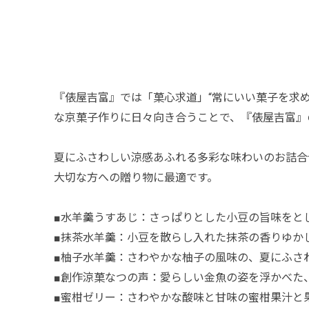
『俵屋吉富』では「菓心求道」“常にいい菓子を求
な京菓子作りに日々向き合うことで、『俵屋吉富』
夏にふさわしい涼感あふれる多彩な味わいのお詰合
大切な方への贈り物に最適です。
■水羊羹うすあじ：さっぱりとした小豆の旨味をと
■抹茶水羊羹：小豆を散らし入れた抹茶の香りゆか
■柚子水羊羹：さわやかな柚子の風味の、夏にふさ
■創作涼菓なつの声：愛らしい金魚の姿を浮かべた
■蜜柑ゼリー：さわやかな酸味と甘味の蜜柑果汁と