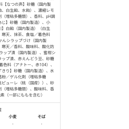
香料【なつの声】砂糖（国内製
飴、白生餡、水飴）、濃縮レモ
剤（増粘多糖類）、香料、pH調
あじ】砂糖（国内製造）、小
川】白餡（国内製造）（白生
、寒天、抹茶、食塩／着色料
かんシラップづけ（国内製
、寒天／香料、酸味料、酸化防
シラップ漬（国内製造）、蜜柑シ
ラップ漬、赤えんどう豆、砂糖
着色料（アナトー、赤104）、
ずきり】砂糖（国内製造）、水
葛粉／ゲル化剤（増粘多糖
桃ピューレ（桃（国産））、砂
剤（増粘多糖類）、酸味料、香
ト色素（一部にももを含む）
質
小麦
そば
-
-