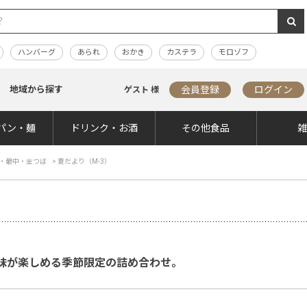
ハンバーグ
あられ
おかき
カステラ
モロゾフ
地域から探す
会員登録
ログイン
ゲスト 様
パン・麺
ドリンク・お酒
その他食品
・最中・金つば
>
夏だより（M-3）
味が楽しめる季節限定の詰め合わせ。