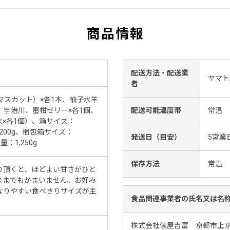
商品情報
配送方法・配送業
ヤマト
者
マスカット）×各1本、柚子水羊
、宇治川、蜜柑ゼリー×各1個、
配送可能温度帯
常温
×各1個）、箱サイズ：
：1,200g、梱包箱サイズ：
発送日（目安）
5営業
重量：1,250g
保存方法
常温
り頂くと、ほどよい甘さがひと
ままでもかまいません。お好み
なりやすい食べきりサイズが主
食品関連事業者の氏名又は名
株式会社俵屋吉富 京都市上京