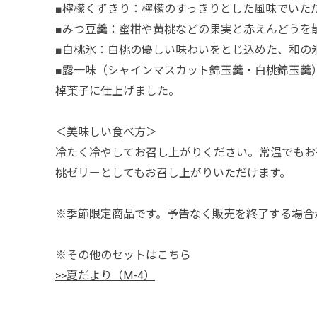
■檸檬くずきり：檸檬のすっきりとした風味でいた
■みつ豆羹：蜜柑や黄桃などの果実と赤えんどうを
■白桃氷：白桃の優しい味わいをとじ込めた、和の
■露一味（シャインマスカット錦玉羹・白桃錦玉羹
棹菓子に仕上げました。
＜美味しい食べ方＞
冷たく冷やしてお召し上がりください。常温でもお
桃ゼリーとしてもお召し上がりいただけます。
※季節限定商品です。予告なく販売を終了する場合
※その他のセットはこちら
>>夏だより（M-4）