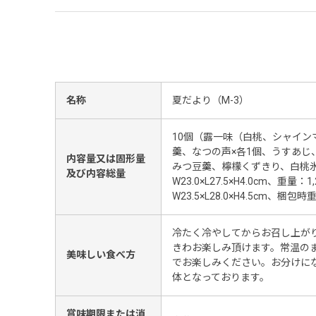
名称
夏だより（M-3）
10個（露一味（白桃、シャイン
羹、なつの声×各1個、うすあじ
内容量又は固形量
みつ豆羹、檸檬くずきり、白桃氷
及び内容総量
W23.0×L27.5×H4.0cm、重量
W23.5×L28.0×H4.5cm、梱包時
冷たく冷やしてからお召し上が
きわお楽しみ頂けます。常温の
美味しい食べ方
でお楽しみください。お分けに
体となっております。
賞味期限または消