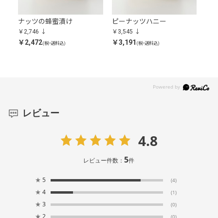
ア
ナッツの蜂蜜漬け
ピーナッツハニー
ア
＞
￥2,746
￥3,545
￥3,
￥2,472
￥3,191
￥2,
(税・送料込)
(税・送料込)
レビュー
4.8
5
レビュー件数：
件
★
5
(4)
★
4
(1)
★
3
(0)
★
2
(0)