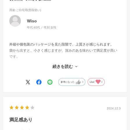
用途
:ご自宅用(普段使い)
Wiso
年代:
40代
性別:
女性
外箱や個包装のパッケージを見た段階で、上質さが感じられます。
袋から出すと、小さく感じますが、深みのある味わいで満足度が高い
です。
甘さ控えめでカカオの上質な味が味わえるので、大人向けのスイーツ
続きを読む
という印象です。
また、使われている原材料も健康志向なので、プレゼントに贈るのに
最適な商品だと思いました。
参考になった
0
Like!
0
自分にはちょっとしたご褒美に。
目上の人や、こだわりのある人に贈りたくなる逸品です。
2024.12.3
満足感あり