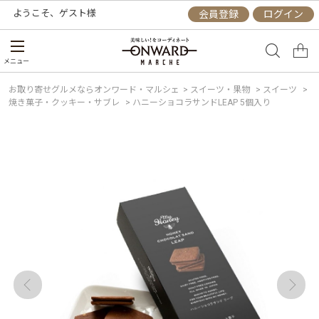
ようこそ、
ゲスト
様
会員登録
ログイン
メニュー
お取り寄せグルメならオンワード・マルシェ
>
スイーツ・果物
>
スイーツ
>
焼き菓子・クッキー・サブレ
>
ハニーショコラサンドLEAP 5個入り