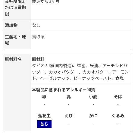
賞味期限ま
製造から3ヶ月
たは消費期
限
添加物
なし
生産地・地
鳥取県
域
原材料名
原材料
タピオカ粉(国内製造)、蜂蜜、米油、アーモンドパ
ウダー、カカオパウダー、カカオバター、アーモン
ド、ヘーゼルナッツ、ピーナッツペースト、食塩
本製品に含まれるアレルギー物質
卵
乳
小麦
そば
-
-
-
-
落花生
えび
かに
くるみ
含む
-
-
-