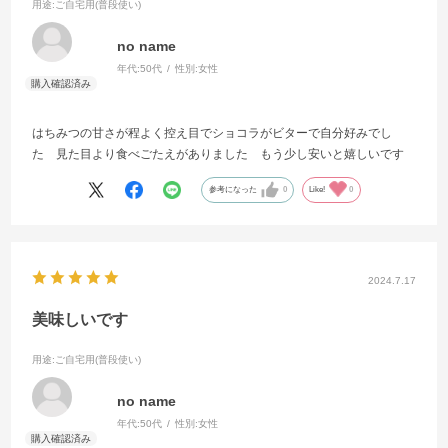
用途
:ご自宅用(普段使い)
no name
年代:
50代
性別:
女性
はちみつの甘さが程よく控え目でショコラがビターで自分好みでし
た 見た目より食べごたえがありました もう少し安いと嬉しいです
参考になった
0
Like!
0
2024.7.17
美味しいです
用途
:ご自宅用(普段使い)
no name
年代:
50代
性別:
女性