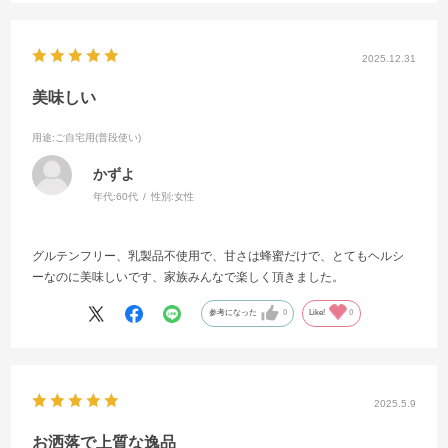
2025.12.31
美味しい
用途
:ご自宅用(普段使い)
かずよ
年代:
60代
性別:
女性
グルテンフリー、乳製品不使用で、甘さは蜂蜜だけで、とてもヘルシ
ーなのに美味しいです、家族みんなで楽しく頂きました。
参考になった
0
Like!
0
2025.5.9
お洒落で上質な逸品