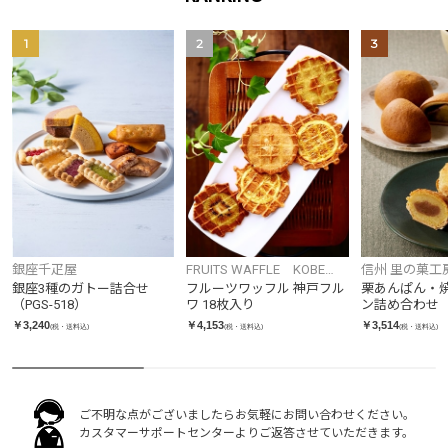
1
2
3
銀座千疋屋
FRUITS WAFFLE KOBE
信州 里の菓工
FRUWA
銀座3種のガトー詰合せ
フルーツワッフル 神戸フル
栗あんぱん・
（PGS-518）
ワ 18枚入り
ン詰め合わせ
￥3,240
￥4,153
￥3,514
(税・送料込)
(税・送料込)
(税・送料込)
ご不明な点がございましたらお気軽にお問い合わせください。
カスタマーサポートセンターよりご返答させていただきます。