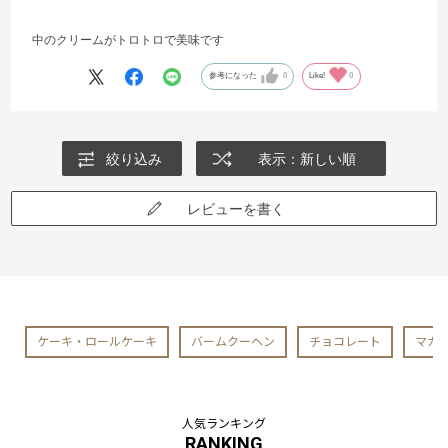
中のクリームがトロトロで美味です
参考になった
0
Like!
0
絞り込み
表示：新しい順
レビューを書く
ケーキ・ロールケーキ
バームクーヘン
チョコレート
マカ
人気ランキング
RANKING