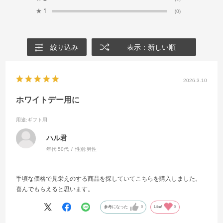
★
1
(0)
絞り込み
表示：新しい順
2026.3.10
ホワイトデー用に
用途
:ギフト用
ハル君
年代:
50代
性別:
男性
手頃な価格で見栄えのする商品を探していてこちらを購入しました。
喜んでもらえると思います。
参考になった
0
Like!
0