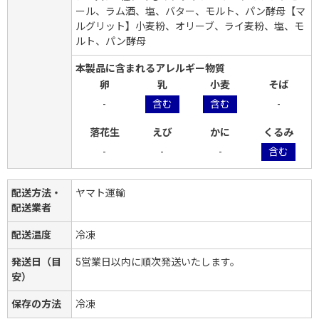
ール、ラム酒、塩、バター、モルト、パン酵母【マ
ルグリット】小麦粉、オリーブ、ライ麦粉、塩、モ
ルト、パン酵母
本製品に含まれるアレルギー物質
卵
乳
小麦
そば
-
含む
含む
-
落花生
えび
かに
くるみ
-
-
-
含む
配送方法・
ヤマト運輸
配送業者
配送温度
冷凍
発送日（目
5営業日以内に順次発送いたします。
安）
保存の方法
冷凍