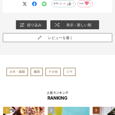
参考になった
0
Like!
0
絞り込み
表示：新しい順
レビューを書く
お米・雑穀
麺類
その他
ピザ
人気ランキング
RANKING
1
2
3