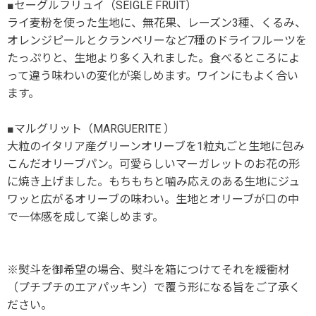
■セーグルフリュイ（SEIGLE FRUIT）
ライ麦粉を使った生地に、無花果、レーズン3種、くるみ、
オレンジピールとクランベリーなど7種のドライフルーツを
たっぷりと、生地より多く入れました。食べるところによ
って違う味わいの変化が楽しめます。ワインにもよく合い
ます。
■マルグリット（MARGUERITE ）
大粒のイタリア産グリーンオリーブを1粒丸ごと生地に包み
こんだオリーブパン。可愛らしいマーガレットのお花の形
に焼き上げました。もちもちと噛み応えのある生地にジュ
ワッと広がるオリーブの味わい。生地とオリーブが口の中
で一体感を成して楽しめます。
※熨斗を御希望の場合、熨斗を箱につけてそれを緩衝材
（プチプチのエアパッキン）で覆う形になる旨をご了承く
ださい。