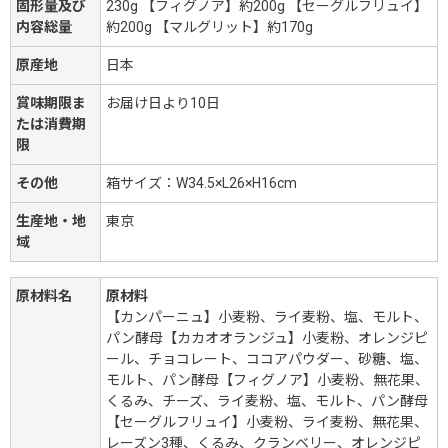
固形量及び
230g 【フィグノア】約200g 【セーグルフリュイ】
内容総量
約200g 【マルグリット】約170g
原産地
日本
賞味期限ま
お届け日より10日
たは消費期
限
その他
箱サイズ：W34.5×L26×H16cm
生産地・地
東京
域
原材料名
原材料
【カンパーニュ】小麦粉、ライ麦粉、塩、モルト、
パン酵母【カカオオランジュ】小麦粉、オレンジピ
ール、チョコレート、ココアパウダー、砂糖、塩、
モルト、パン酵母【フィグノア】小麦粉、無花果、
くるみ、チーズ、ライ麦粉、塩、モルト、パン酵母
【セーグルフリュイ】小麦粉、ライ麦粉、無花果、
レーズン3種、くるみ、クランベリー、オレンジピ