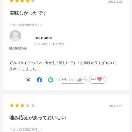
2025.9.28
美味しかったです
用途
:ご自宅用(普段使い)
no name
年代:
50代
性別:
女性
好みのタイプのパンに出会えて嬉しいです！お値段が良すぎるので、
星4つにしました、
参考になった
0
Like!
0
2022.8.23
噛み応えがあっておいしい
用途
:ご自宅用(普段使い)