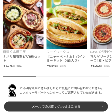
唐津くん煙工房
フードワークス
SAVOY冷凍ピ
ナポリ風石窯ピザ8枚セッ
【ニャーベトナム】バイン
マルゲリータ
ト
ミーキット（4食入り）
ーラ1枚・ビア
ト
￥7,776
￥5,940
￥5,292
(税・送料込)
(税・送料込)
(税・送料込)
ご不明な点がございましたらお気軽にお問い合わせください。
カスタマーサポートセンターよりご返答させていただきます。
メールでのお問い合わせはこちら