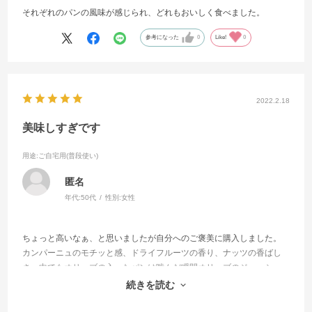
それぞれのパンの風味が感じられ、どれもおいしく食べました。
参考になった
0
Like!
0
2022.2.18
美味しすぎです
用途
:ご自宅用(普段使い)
匿名
年代:
50代
性別:
女性
ちょっと高いなぁ、と思いましたが自分へのご褒美に購入しました。
カンパーニュのモチッと感、ドライフルーツの香り、ナッツの香ばし
さ、中でもオリーブの入ったパンは噛んだ瞬間オリーブのジューシー
さに驚きました！こんなに美味しいパンは初めてです！
続きを読む
バラエティー豊かで、どれを食べても感動でした！