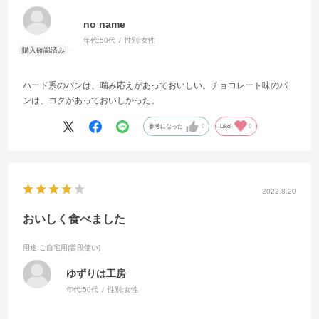
no name
年代:
50代
性別:
女性
ハード系のパンは、噛み応えがあっておいしい。チョコレート味のパ
ンは、コクがあっておいしかった。
参考になった
0
Like!
0
2022.8.20
おいしく食べました
用途
:ご自宅用(普段使い)
ゆずりは工房
年代:
50代
性別:
女性