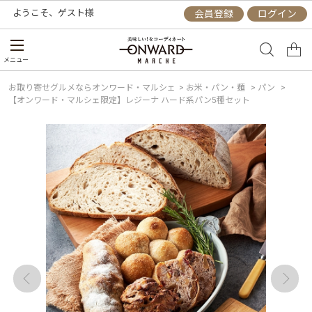
ようこそ、
ゲスト
様
会員登録
ログイン
メニュー
お取り寄せグルメならオンワード・マルシェ
>
お米・パン・麺
>
パン
>
【オンワード・マルシェ限定】レジーナ ハード系パン5種セット