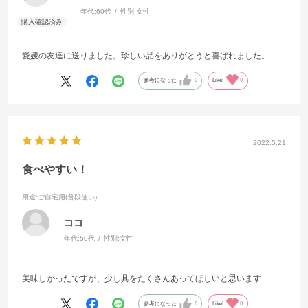
年代:
60代
性別:
女性
愛媛の友達に送りました。珍しい品をありがとうと喜ばれました。
参考になった
0
Like!
0
2022.5.21
食べやすい！
用途
:ご自宅用(普段使い)
ココ
年代:
50代
性別:
女性
美味しかったですが、少し具をたくさんあってほしいと思います
参考になった
0
Like!
0