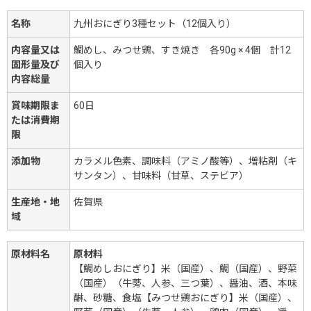
名称
九州おにぎり3種セット（12個入り）
内容量又は
鯛めし、みつせ鶏、すき焼き 各90g × 4個 計12
固形量及び
個入り
内容総量
賞味期限ま
60日
たは消費期
限
添加物
カラメル色素、調味料（アミノ酸等）、増粘剤（キ
サンタン）、甘味料（甘草、ステビア）
生産地・地
佐賀県
域
原材料名
原材料
【鯛めしおにぎり】米（国産）、鯛（国産）、野菜
（国産）（牛蒡、人参、三つ葉）、醤油、酒、本味
醂、砂糖、食塩【みつせ鶏おにぎり】米（国産）、