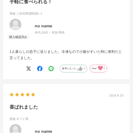
手軽に食べられる！
用途
:ご自宅用(普段使い)
no name
年代:
20代
性別:
男性
1人暮らしの息子に送りました。冷凍なので小腹がすいた時に便利だと
言ってました。
参考になった
0
Like!
0
2024.8.15
喜ばれました
用途
:ギフト用
no name