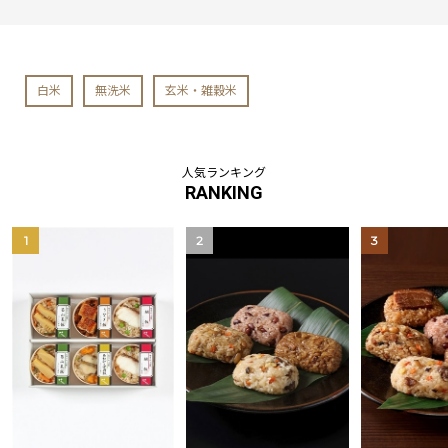
白米
無洗米
玄米・雑穀米
人気ランキング
RANKING
1
2
3