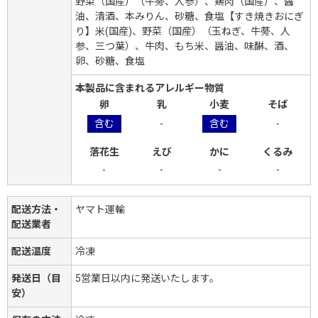
野菜（国産）（牛蒡、人参）、鶏肉（国産）、醤
油、清酒、本みりん、砂糖、食塩【すき焼きおにぎ
り】米(国産)、野菜（国産）（玉ねぎ、牛蒡、人
参、三つ葉）、牛肉、もち米、醤油、味醂、酒、
卵、砂糖、食塩
本製品に含まれるアレルギー物質
卵
乳
小麦
そば
含む
-
含む
-
落花生
えび
かに
くるみ
-
-
-
-
配送方法・
ヤマト運輸
配送業者
配送温度
冷凍
発送日（目
5営業日以内に発送いたします。
安）