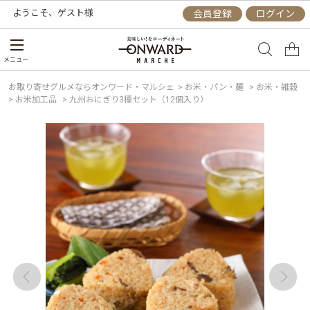
ようこそ、
ゲスト
様
会員登録
ログイン
メニュー
お取り寄せグルメならオンワード・マルシェ
>
お米・パン・麺
>
お米・雑穀
>
お米加工品
>
九州おにぎり3種セット（12個入り）