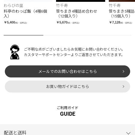
わらびの里
竹千寿
竹千寿
料亭のわっぱ飯（4種6個
笹ちまき4種詰め合わせ
笹ちまき5種詰
入）
（12個入り）
（15個入り）
￥5,400
￥5,670
￥7,128
(税・送料込)
(税・送料込)
(税・送料込)
ご不明な点がございましたらお気軽にお問い合わせください。
カスタマーサポートセンターよりご返答させていただきます。
メールでのお問い合わせはこちら
お買い物ガイドはこちら
ご利用ガイド
GUIDE
配送と送料