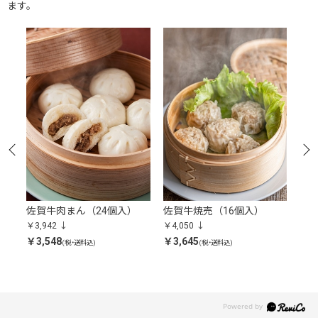
ます。
佐賀牛肉まん（24個入）
佐賀牛焼売（16個入）
佐
￥3,942
￥4,050
￥3,
￥3,548
￥3,645
￥3,
(税・送料込)
(税・送料込)