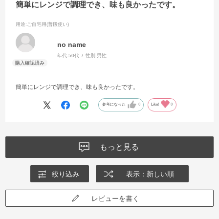
簡単にレンジで調理でき、味も良かったです。
用途
:ご自宅用(普段使い)
no name
年代:
50代
性別:
男性
簡単にレンジで調理でき、味も良かったです。
参考になった
0
Like!
0
もっと見る
絞り込み
表示：新しい順
レビューを書く