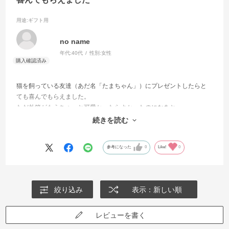
用途
:ギフト用
no name
年代:
40代
性別:
女性
猫を飼っている友達（あだ名「たまちゃん」）にプレゼントしたらと
ても喜んでもらえました。
ただ外箱がもうちょっと可愛かったらよかったのになあと。
あまりに素っ気ない箱だったので「間違って注文したかも！？」と思
続きを読む
って中身を確認するのにシールを外して箱を開けてしまいました。
参考になった
0
Like!
0
絞り込み
表示：新しい順
レビューを書く