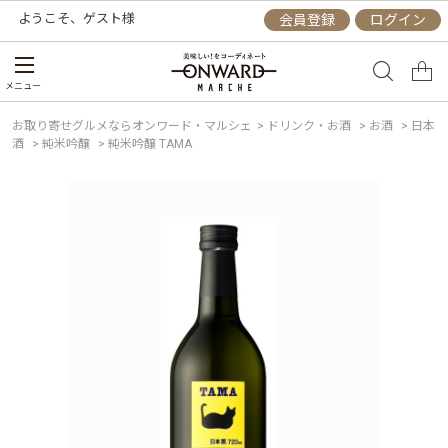
ようこそ、
ゲスト
様
会員登録
ログイン
メニュー
お取り寄せグルメならオンワード・マルシェ
>
ドリンク・お酒
>
お酒
>
日本
酒
>
純米吟醸
>
純米吟醸 TAMA