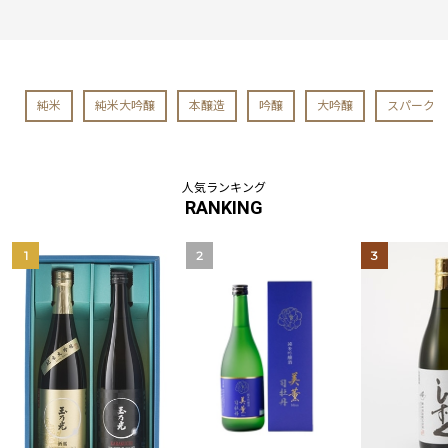
純米
純米大吟醸
本醸造
吟醸
大吟醸
スパークリ
人気ランキング
RANKING
1
2
3