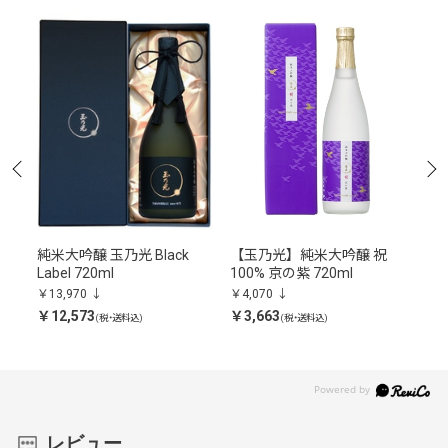
美山
純米大吟醸 玉乃光 Black
【玉乃光】純米大吟醸 祝
純
Label 720ml
100% 京の紫 720ml
か
￥13,970
￥4,070
￥6,
￥12,573
￥3,663
￥5,
(税・送料込)
(税・送料込)
レビュー