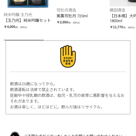
横田酒造
司牡丹酒造
純米吟醸 玉乃光
【日本橋】大
美薫司牡丹 720ml
【玉乃光】純米吟醸セット
1800ml
￥2,950
(税・送料込)
￥4,005
￥11,770
(税・送料込)
(税・送料込)
飲酒は20歳になってから。
飲酒運転は法律で禁止されています。
妊娠中や授乳期の飲酒は、胎児・乳児の発育に悪影響を与えるお
それがあります。
お酒は楽しく、ほどほどに。飲んだ後はリサイクル。