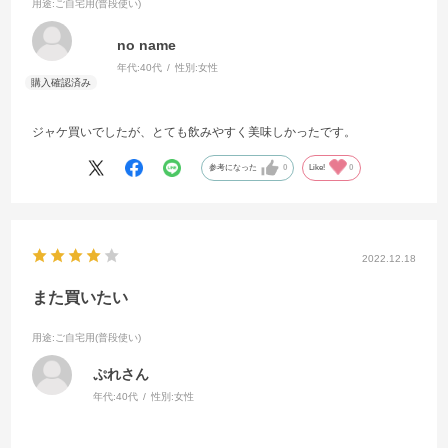
用途
:ご自宅用(普段使い)
no name
年代:
40代
性別:
女性
ジャケ買いでしたが、とても飲みやすく美味しかったです。
参考になった
0
Like!
0
2022.12.18
また買いたい
用途
:ご自宅用(普段使い)
ぷれさん
年代:
40代
性別:
女性