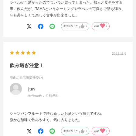
ラベルが可愛かったのでついつい買ってしまった。知人と食事をする
際に飲んだが、TAMAというネーミングやラベルの可愛さで話も弾み、
味も美味しくて楽しく食事が出来ました。
参考になった
0
Like!
0
2022.11.6
飲み過ぎ注意！
用途
:ご自宅用(普段使い)
jun
年代:
60代
性別:
男性
シャンパンフルートで嗜む新しいお酒という感じですね。
微かな酸味で飲みやすく、気に入りました。
参考になった
0
Like!
0