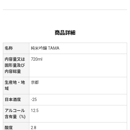
商品詳細
名称
純米吟醸 TAMA
内容量又は
720ml
固形量及び
内容総量
生産地・地
京都
域
日本酒度
-25
アルコール
12.5
含有量（%)
酸度
2.8