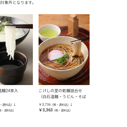
割対象外となります。
麺24束入
こけしの里の乾麺詰合せ
（白石温麺・うどん・そば
詰合せ）
￥3,736
税・送料込)
(税・送料込)
￥3,363
税・送料込)
(税・送料込)