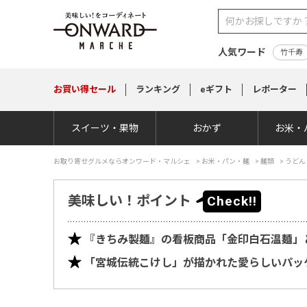
人気ワード
竹千寿
お買い得
セール
ランキング
eギフト
レポーター
スイーツ・果物
おかず
お米・
お取り寄せグルメならオンワード・マルシェ
>
お米・パン・麺
>
麺類
>
うどん
美味しい！ポイント
『きちみ製麺』の看板商品「金印白石温麺」
「宮城伝統こけし」が描かれた愛らしいパッ