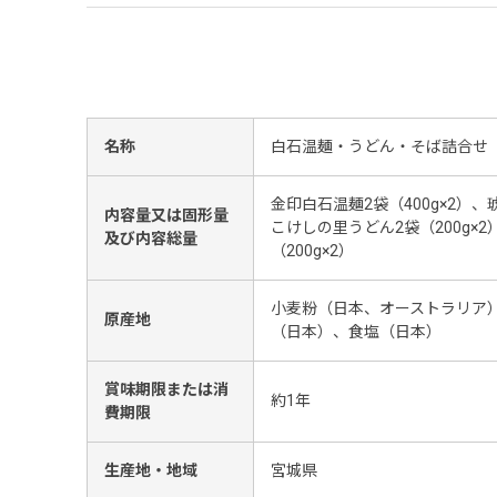
名称
白石温麺・うどん・そば詰合せ
金印白石温麺2袋（400g×2）、
内容量又は固形量
こけしの里うどん2袋（200g×
及び内容総量
（200g×2）
小麦粉（日本、オーストラリア
原産地
（日本）、食塩（日本）
賞味期限または消
約1年
費期限
生産地・地域
宮城県