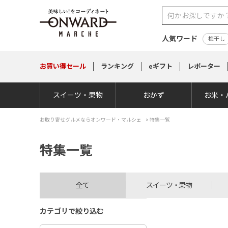
人気ワード
梅干し
お買い得
セール
ランキング
eギフト
レポーター
スイーツ・果物
おかず
お米・
お取り寄せグルメならオンワード・マルシェ
> 特集一覧
特集一覧
全て
スイーツ・果物
カテゴリで絞り込む