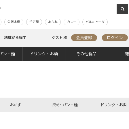
佐藤水産
千疋屋
あられ
カレー
バルミューダ
地域から探す
会員登録
ログイン
ゲスト 様
パン・麺
ドリンク・お酒
その他食品
おかず
お米・パン・麺
ドリンク・お酒