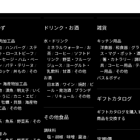
かず
ドリンク・お酒
雑貨
肉加工品
水・ドリンク
キッチン用品
肉
/
ハンバーグ
/
ステ
ミネラルウォーター
/
お
洋食器
/
和食器
/
グラ
キ・ローストビーフ
/
茶
/
コーヒー
/
ソフトド
ス・マグ・ポット・
ーセージ・ハム・ベー
リンク
/
野菜・フルーツ
/
箸・カトラリー
/
調
ン
/
パテ・テリーヌ
/
ジュース
/
ヨーグルト・
具
/
コーヒー用品
/
テ
ロッケ
/
丼もの
/
その
乳飲料
/
甘酒
/
その他
ー用品
/
その他
お酒
バス＆ボディ
・海産物加工品
日本酒
/
ワイン
/
焼酎
/
ビ
物
/
漬魚
/
明太子
/
いく
ール・発泡酒
/
ブランデ
・うに
/
カニ・エビ
/
ー
/
リキュール
/
その他
ギフトカタログ
/
牡蠣・貝類
/
海産物
工品
/
その他
ギフトカタログを購入
その他食品
商品を交換する
系
/
魚系
/
野菜系
/
その
調味料
まみ
塩・胡椒
/
味噌
/
醤油
/
定期便