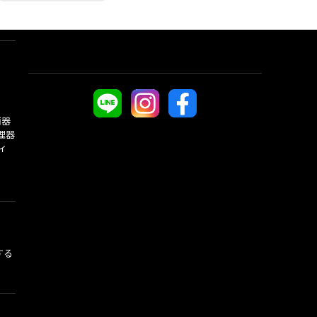
酒器
理器
ィ
する