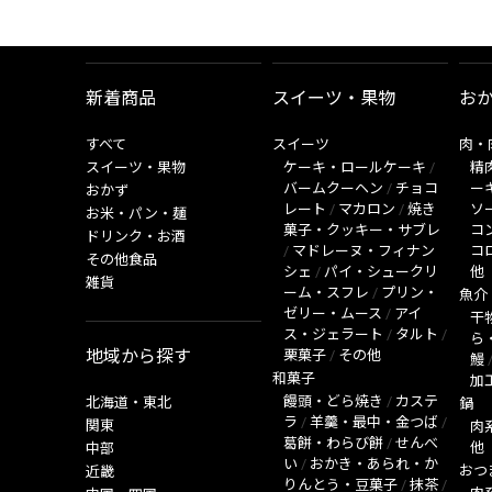
新着商品
スイーツ・果物
お
すべて
スイーツ
肉・
スイーツ・果物
ケーキ・ロールケーキ
/
精
バームクーヘン
/
チョコ
ー
おかず
レート
/
マカロン
/
焼き
ソ
お米・パン・麺
菓子・クッキー・サブレ
コ
ドリンク・お酒
/
マドレーヌ・フィナン
コ
その他食品
シェ
/
パイ・シュークリ
他
雑貨
ーム・スフレ
/
プリン・
魚介
ゼリー・ムース
/
アイ
干
ス・ジェラート
/
タルト
/
ら
地域から探す
栗菓子
/
その他
鰻
和菓子
加
饅頭・どら焼き
/
カステ
北海道・東北
鍋
ラ
/
羊羹・最中・金つば
/
関東
肉
葛餅・わらび餅
/
せんべ
他
中部
い
/
おかき・あられ・か
おつ
近畿
りんとう・豆菓子
/
抹茶
/