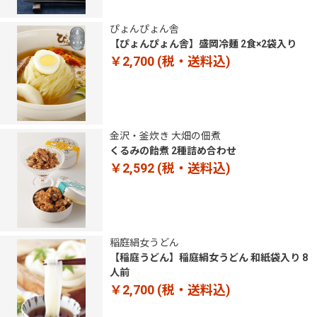
ぴょんぴょん舎
【ぴょんぴょん舎】盛岡冷麺 2食×2袋入り
￥2,700
(税・送料込)
金沢・釜炊き 大畑の佃煮
くるみの飴煮 2種詰め合わせ
￥2,592
(税・送料込)
稲庭絹女うどん
【稲庭うどん】稲庭絹女うどん 和紙袋入り 8
人前
￥2,700
(税・送料込)