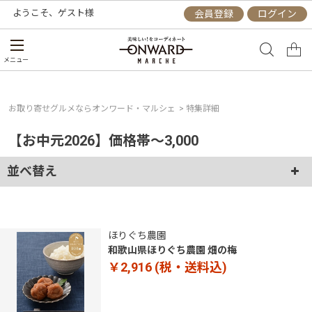
ようこそ、
ゲスト
様
会員登録
ログイン
メニュー
お取り寄せグルメならオンワード・マルシェ
> 特集詳細
【お中元2026】価格帯～3,000
並べ替え
ほりぐち農園
和歌山県ほりぐち農園 畑の梅
￥2,916
(税・送料込)