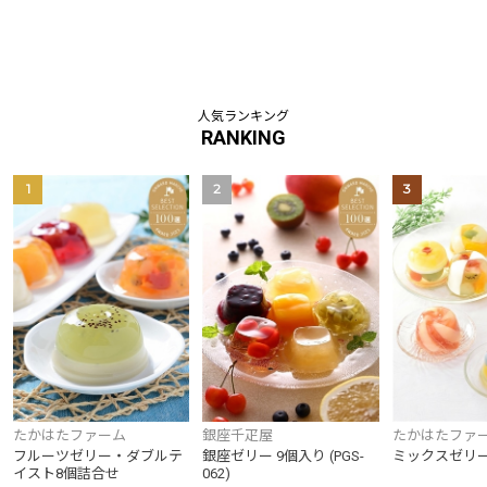
人気ランキング
RANKING
1
2
3
たかはたファーム
銀座千疋屋
たかはたファ
フルーツゼリー・ダブルテ
銀座ゼリー 9個入り (PGS-
ミックスゼリ
イスト8個詰合せ
062)