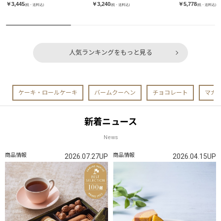
￥3,445
￥3,240
￥5,778
(税・送料込)
(税・送料込)
(税・送料込)
人気ランキングをもっと見る
ケーキ・ロールケーキ
バームクーヘン
チョコレート
マカ
新着ニュース
News
商品情報
商品情報
2026.07.27UP
2026.04.15UP