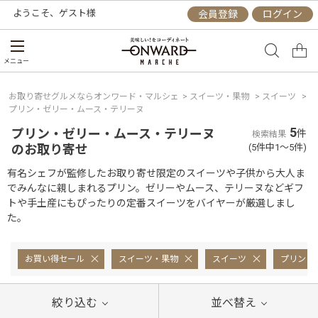
ようこそ、
ゲスト
様
会員登録
ログイン
メニュー
お取り寄せグルメならオンワード・マルシェ
>
スイーツ・果物
>
スイーツ
>
プリン・ゼリー・ムース・テリーヌ
5
プリン・ゼリー・ムース・テリーヌ
件
検索結果
のお取り寄せ
(5件中1～5件)
有名シェフが監修したお取り寄せ限定のスイーツや子供から大人ま
でみんなに親しまれるプリン。ゼリーやムース、テリーヌなどギフ
トや手土産にもぴったりの定番スイーツをバイヤーが厳選しまし
た。
お買い得セール
スイーツ・果物
スイーツ
プリン・
絞り込む
並べ替え