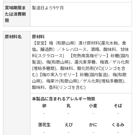
賞味期限ま
製造日より9ケ月
たは消費期
限
原材料名
原材料
【至宝】梅（和歌山県）漬け原材料(還元水飴、食
塩。醸造酢）／トレハロース、酒精、酸味料、甘味
料(スクラロース) 【完熟南高梅ゼリー】砂糖(国内
製造)、梅(和歌山県)、還元麦芽糖、梅酒／ゲル化剤
(増粘多糖類)、酸味料、酸化防剤(V.C)(リンゴを含
む)【梅の実入りゼリー】砂糖(国内製造)、梅(和歌
山県)、梅果汁(和歌山県)／ゲル化剤(増粘多糖類)、
酸味料、香料(リンゴを含む)
本製品に含まれるアレルギー物質
卵
乳
小麦
そば
-
-
-
-
落花生
えび
かに
くるみ
-
-
-
-