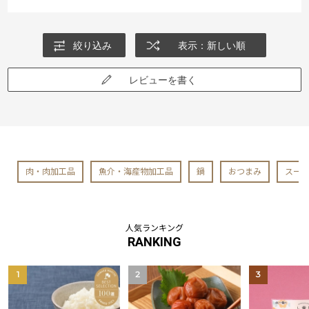
絞り込み
表示：新しい順
レビューを書く
肉・肉加工品
魚介・海産物加工品
鍋
おつまみ
スー
人気ランキング
RANKING
1
2
3