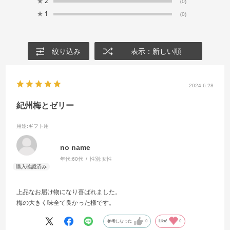
★
2
(0)
★
1
(0)
絞り込み
表示：新しい順
2024.6.28
紀州梅とゼリー
用途
:ギフト用
no name
年代:
60代
性別:
女性
上品なお届け物になり喜ばれました。
梅の大きく味全て良かった様です。
参考になった
0
Like!
0