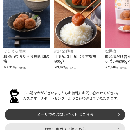
ほりぐち農園
紀州薬師梅
松晃梅
和歌山県ほりぐち農園 畑の
【薬師梅】 風（うす塩味
梅と塩だけ昔
梅
500g）
っぱい梅(80g
￥2,916
￥3,672
￥2,646
(税・送料込)
(税・送料込)
(税・送料込)
ご不明な点がございましたらお気軽にお問い合わせください。
カスタマーサポートセンターよりご返答させていただきます。
メールでのお問い合わせはこちら
お買い物ガイドはこちら