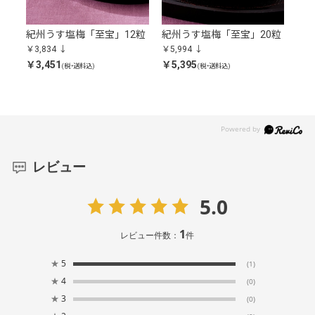
0粒
紀州うす塩梅「至宝」12粒
紀州うす塩梅「至宝」20粒
紀
343
￥3,834
￥5,994
￥4,
￥3,451
￥5,395
(税・送料込)
(税・送料込)
￥4,
レビュー
5.0
1
レビュー件数：
件
★
5
(1)
★
4
(0)
★
3
(0)