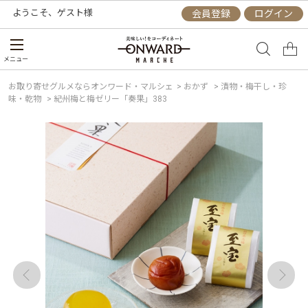
ようこそ、
ゲスト
様
会員登録
ログイン
メニュー
お取り寄せグルメならオンワード・マルシェ
>
おかず
>
漬物・梅干し・珍
味・乾物
>
紀州梅と梅ゼリー「奏果」383