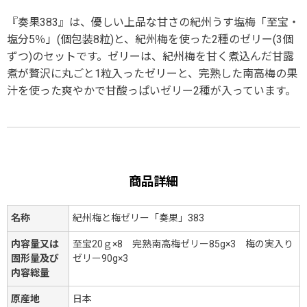
『奏果383』は、優しい上品な甘さの紀州うす塩梅「至宝・
塩分5％」(個包装8粒)と、紀州梅を使った2種のゼリー(3個
ずつ)のセットです。ゼリーは、紀州梅を甘く煮込んだ甘露
煮が贅沢に丸ごと1粒入ったゼリーと、完熟した南高梅の果
汁を使った爽やかで甘酸っぱいゼリー2種が入っています。
商品詳細
名称
紀州梅と梅ゼリー「奏果」383
内容量又は
至宝20ｇ×8 完熟南高梅ゼリー85g×3 梅の実入り
固形量及び
ゼリー90g×3
内容総量
原産地
日本