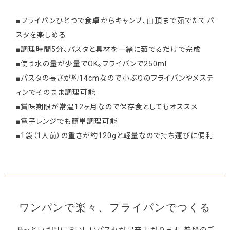
■フライパンひとつで食卓からキャンプ、山頂まで茹でたてパ
スタを楽しめる
■調理時間5分、パスタと具材を一緒に茹でるだけで完成
■使う水の量が少量でOK。フライパンで250ml
■パスタの長さが約14cmなので小ぶりのフライパンやメステ
ィンでそのまま調理可能
■賞味期限が常温12ヶ月なので保存食としてもオススメ
■電子レンジでも簡単調理可能
■1袋（1人前）の重さが約120gと軽量なので持ち運びに便利
ワンパンで楽々、フライパンでつくる