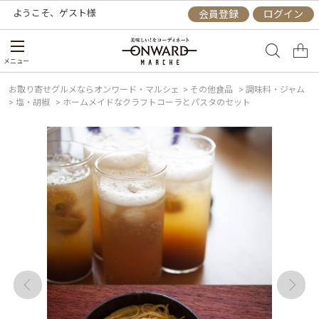
ようこそ、
ゲスト
様
会員登録
ログイン
メニュー
お取り寄せグルメならオンワード・マルシェ
>
その他食品
>
調味料・ジャム
>
塩・胡椒
>
ホームメイドなクラフトコーラとパスタのセット