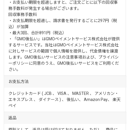
・お支払い期限を超過しますと、ご注文ごとに以下の回収事
務手数料が発生する場合がございます。
回収事務手数料
・お支払期限を超過し、請求書を発行するごとに297円（税
込）が加算
・最大3回、合計891円（税込）
・「GMO後払い」はGMOペイメントサービス株式会社が提供
するサービスです。当社はGMOペイメントサービス株式会社
に対しサービスの範囲で個人情報を提供し、代金債権を譲渡
します。GMO後払いサービスの
注意事項
および、
プライバシ
ーポリシー
に同意のうえ、GMO後払いサービスをご利用くだ
さい。
お支払方法
クレジットカード ( JCB 、 VISA 、 MASTER 、 アメリカン・
エキスプレス 、 ダイナース ) 、 後払い、 Amazon Pay、
楽天
ペイ
返品
原則として、返品は受け付けておりません。ただし、商品に