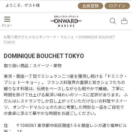
ようこそ、
ゲスト
様
会員登録
ログイン
メニュー
お取り寄せグルメならオンワード・マルシェ
>
DOMINIQUE BOUCHET
TOKYO
DOMINIQUE BOUCHET TOKYO
取り扱い商品
スイーツ・果物
東京・銀座一丁目でミシュラン二つ星を獲得し続ける「ドミニク・
ブシェ トーキョー」。 フランス料理界の重鎮と若きシェフたちの
織りなす料理は、伝統をベースしながらも軽やかで繊細。 丁寧に
時間を掛けて仕上げる奥深い味わいのソースに定評があります。 ふ
だんはレストランでしか召し上がっていただけないお料理やスイー
ツ、 オンワードマルシェのために考案した特別な一品をご自宅で
の食卓に添えて華やかな時間をお過ごしください。
住
〒1040061 東京都中央区銀座1-5-6 銀座レンガ通り福神ビル
所
２F