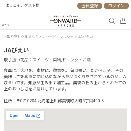
ようこそ、
ゲスト
様
会員登録
ログイン
メニュー
お取り寄せグルメならオンワード・マルシェ
>
JAびえい
JAびえい
取り扱い商品
スイーツ・果物,ドリンク・お酒
食卓に、大地を。素材に、敬意を。 旬は短い。だからこそ、その
美味しさを素直に閉じ込めながら商品づくりをされているのがＪＡ
びえいです。知恵が生み出す加工品。美瑛の丘の上からとれたての
上のおいしさをお届けしています。
住所
〒0710204 北海道上川郡美瑛町大町3丁目490-5