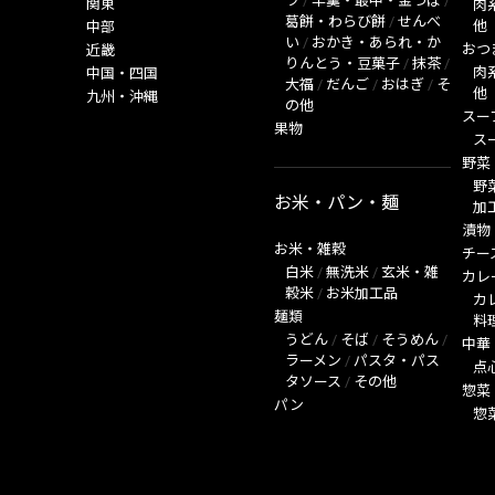
ラ
/
羊羹・最中・金つば
/
関東
肉
葛餅・わらび餅
/
せんべ
他
中部
い
/
おかき・あられ・か
おつ
近畿
りんとう・豆菓子
/
抹茶
/
肉
中国・四国
大福
/
だんご
/
おはぎ
/
そ
他
九州・沖縄
の他
スー
果物
ス
野菜
野
お米・パン・麺
加
漬物
お米・雑穀
チー
白米
/
無洗米
/
玄米・雑
カレ
穀米
/
お米加工品
カ
麺類
料
うどん
/
そば
/
そうめん
/
中華
ラーメン
/
パスタ・パス
点
タソース
/
その他
惣菜
パン
惣