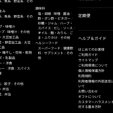
系
/
魚系
/
野菜系
/
その
調味料
まみ
塩・胡椒
/
味噌
/
醤油
/
定期便
系
/
魚系
/
野菜系
/
その
酢・ポン酢・ビネガー
/
砂糖・ジャム
/
ハーブ・
プ・味噌汁
スパイス
/
だし
/
ソース
/
ープ
/
味噌汁
/
その他
オイル
/
麹・みりん
/
ご
・大豆加工品
ま・ふりかけ
/
その他
ヘルプ＆ガイド
菜・野菜加工品
/
大豆
ヘルシーフード
工品
スーパーフード
/
健康飲
はじめてのお客様
・梅干し・珍味・乾物
料
/
サプリメント
/
その
ご利用ガイド
ズ・乳製品
他
サイトマップ
ー・洋食
ご利用環境について
レー
/
洋食
/
スパイス
個人情報保護方針
理
利用規約
利用者情報の外部送信
心
/
餃子
/
その他
いて
・弁当
お問い合わせ
菜
/
弁当
ギフトについて
カスタマーハラスメン
対する基本方針