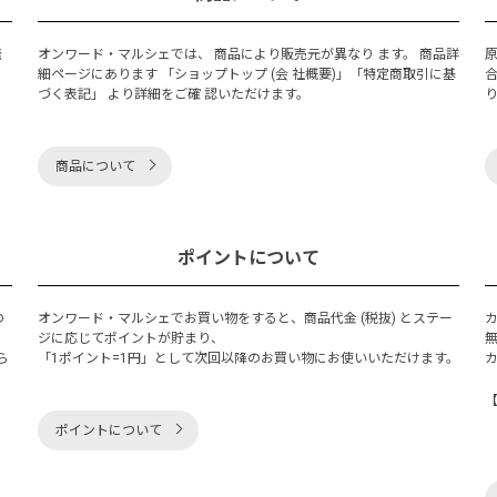
発
オンワード・マルシェでは、 商品により販売元が異なり ます。 商品詳
細ページにあります 「ショップトップ (会 社概要)」「特定商取引に基
づく表記」 より詳細をご確 認いただけます。
商品について
ポイントについて
の
オンワード・マルシェでお買い物をすると、商品代金 (税抜) とステー
く
ジに応じてポイントが貯まり、
ら
「1ポイント=1円」として次回以降のお買い物にお使いいただけます。
ポイントについて