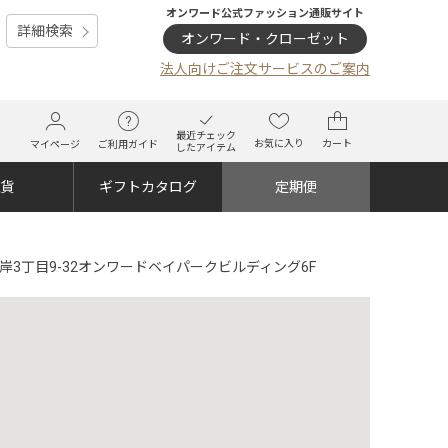
オンワード公式ファッション通販サイト
詳細検索
オンワード・クローゼット
法人向けご注文サービスのご案内
最近チェック
お気に入り
カート
マイページ
ご利用ガイド
したアイテム
雑貨
ギフトカタログ
定期便
区海岸3丁目9-32オンワードベイパークビルディング6F