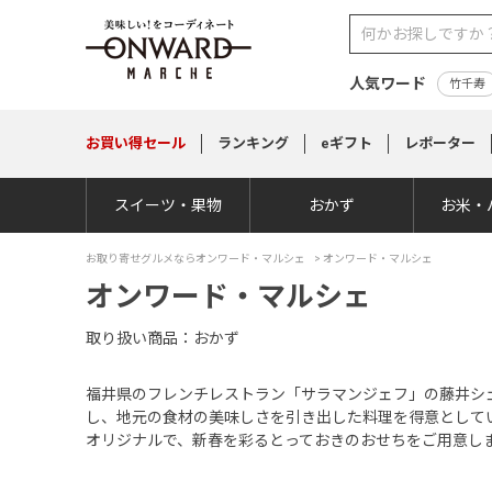
人気ワード
竹千寿
お買い得
セール
ランキング
eギフト
レポーター
スイーツ・果物
おかず
お米・
お取り寄せグルメならオンワード・マルシェ
> オンワード・マルシェ
オンワード・マルシェ
取り扱い商品
おかず
福井県のフレンチレストラン「サラマンジェフ」の藤井シ
し、地元の食材の美味しさを引き出した料理を得意として
オリジナルで、新春を彩るとっておきのおせちをご用意し