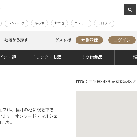
ハンバーグ
あられ
おかき
カステラ
モロゾフ
地域から探す
会員登録
ログイン
ゲスト 様
パン・麺
ドリンク・お酒
その他食品
住所
〒1088439 東京都港
ェフは、福井の地に根を下ろ
います。オンワード・マルシェ
ました。