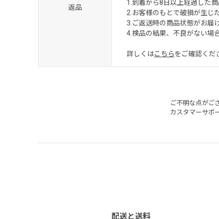
1.到着から8日以上経過した商
返品
2.お客様のもとで破損が生じ
3.ご返送時の商品状態がお
4.検品の結果、不良がない場
詳しくは
こちら
をご確認くだ
ご不明な点がご
カスタマーサポ
配送と送料