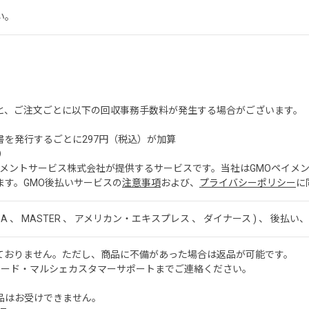
い。
。
。
と、ご注文ごとに以下の回収事務手数料が発生する場合がございます。
を発行するごとに297円（税込）が加算
）
ペイメントサービス株式会社が提供するサービスです。当社はGMOペイメ
ます。GMO後払いサービスの
注意事項
および、
プライバシーポリシー
に
ISA 、 MASTER 、 アメリカン・エキスプレス 、 ダイナース ) 、 後払い、 
ておりません。ただし、商品に不備があった場合は返品が可能です。
ワード・マルシェカスタマーサポートまでご連絡ください。
品はお受けできません。