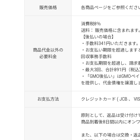
販売価格
各商品ページをご参照くださ
消費税8％
送料： 販売価格に含まれます
【後払いの場合】
・手数料341円いただきます
商品代金以外の
・お支払い期限を超過します
必要料金
回収事務手数料
・お支払期限を超過し、請求書
・最大3回、合計891円（税込
・「GMO後払い」はGMO
を提供し、代金債権を譲渡し
お支払方法
クレジットカード ( JCB 、 V
原則として、返品は受け付け
商品到着後8日間以内にオン
また、以下の場合は交換・返