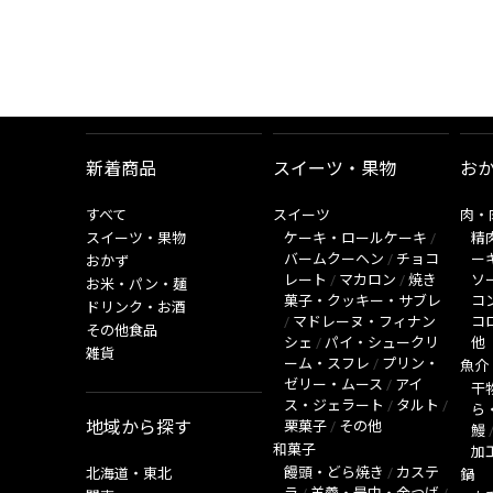
新着商品
スイーツ・果物
お
すべて
スイーツ
肉・
スイーツ・果物
ケーキ・ロールケーキ
/
精
バームクーヘン
/
チョコ
ー
おかず
レート
/
マカロン
/
焼き
ソ
お米・パン・麺
菓子・クッキー・サブレ
コ
ドリンク・お酒
/
マドレーヌ・フィナン
コ
その他食品
シェ
/
パイ・シュークリ
他
雑貨
ーム・スフレ
/
プリン・
魚介
ゼリー・ムース
/
アイ
干
ス・ジェラート
/
タルト
/
ら
地域から探す
栗菓子
/
その他
鰻
和菓子
加
饅頭・どら焼き
/
カステ
北海道・東北
鍋