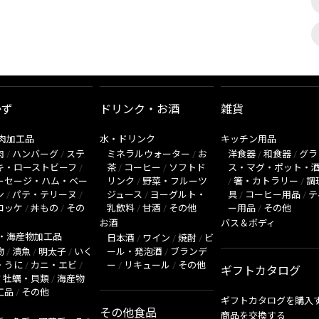
かず
ドリンク・お酒
雑貨
肉加工品
水・ドリンク
キッチン用品
肉
/
ハンバーグ
/
ステ
ミネラルウォーター
/
お
洋食器
/
和食器
/
グラ
キ・ローストビーフ
/
茶
/
コーヒー
/
ソフトド
ス・マグ・ポット・
ーセージ・ハム・ベー
リンク
/
野菜・フルーツ
/
箸・カトラリー
/
調
ン
/
パテ・テリーヌ
/
ジュース
/
ヨーグルト・
具
/
コーヒー用品
/
テ
ロッケ
/
丼もの
/
その
乳飲料
/
甘酒
/
その他
ー用品
/
その他
お酒
バス＆ボディ
・海産物加工品
日本酒
/
ワイン
/
焼酎
/
ビ
物
/
漬魚
/
明太子
/
いく
ール・発泡酒
/
ブランデ
・うに
/
カニ・エビ
/
ー
/
リキュール
/
その他
ギフトカタログ
/
牡蠣・貝類
/
海産物
工品
/
その他
ギフトカタログを購入
その他食品
商品を交換する