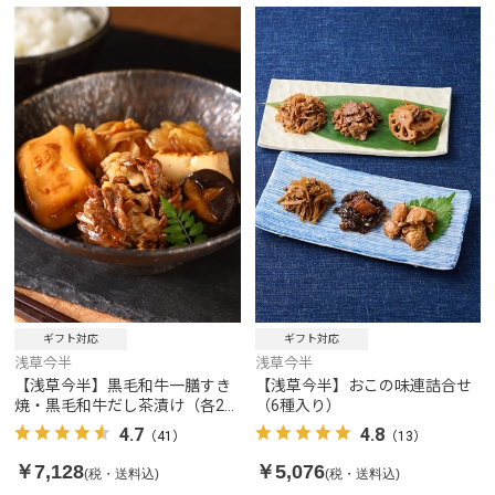
ギフト対応
ギフト対応
浅草今半
浅草今半
【浅草今半】黒毛和牛一膳すき
【浅草今半】おこの味連詰合せ
焼・黒毛和牛だし茶漬け（各2食
（6種入り）
入り）
4.7
4.8
（41）
（13）
￥7,128
￥5,076
(税・送料込)
(税・送料込)