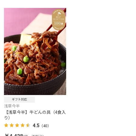
ギフト対応
浅草今半
【浅草今半】牛どんの具（4食入
り）
4.5
（40）
￥4,428