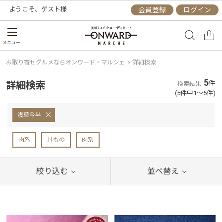
ようこそ、
ゲスト
様
会員登録
ログイン
メニュー
お取り寄せグルメならオンワード・マルシェ
>
詳細検索
5
詳細検索
件
検索結果
(5件中1～5件)
浅草今半
肉系
丼もの
肉系
絞り込む
並べ替え