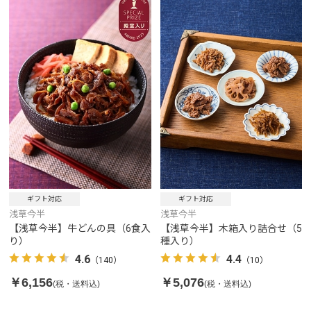
ギフト対応
ギフト対応
浅草今半
浅草今半
【浅草今半】牛どんの具（6食入
【浅草今半】木箱入り詰合せ（5
り）
種入り）
4.6
4.4
（140）
（10）
￥6,156
￥5,076
(税・送料込)
(税・送料込)