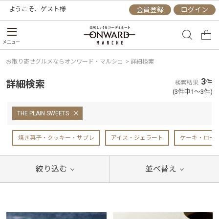
ようこそ、
ゲスト
様
会員登録
ログイン
メニュー
お取り寄せグルメならオンワード・マルシェ
>
詳細検索
3
詳細検索
件
検索結果
(3件中1～3件)
THE PLAIN SWEETS
焼き菓子・クッキー・サブレ
アイス・ジェラート
ケーキ・ロー
絞り込む
並べ替え