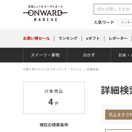
人気ワード
クッキ
お買い得
セール
ランキング
eギフト
レポーター
スイーツ・果物
おかず
お米・
お取り寄せグルメならオンワード・マルシェ
>
詳細検索
詳細検
対象商品
4
件
北上まきさ
現在の検索条件