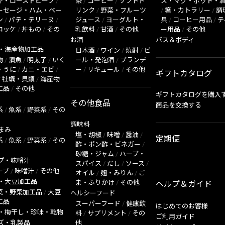
キ・ローストビーフ
/
茶
/
コーヒー
/
ソフトド
ス・マグ・ポット・
ーセージ・ハム・ベー
リンク
/
野菜・フルーツ
/
箸・カトラリー
/
調
ン
/
パテ・テリーヌ
/
ジュース
/
ヨーグルト・
具
/
コーヒー用品
/
テ
ロッケ
/
丼もの
/
その
乳飲料
/
甘酒
/
その他
ー用品
/
その他
お酒
バス＆ボディ
・海産物加工品
日本酒
/
ワイン
/
焼酎
/
ビ
物
/
漬魚
/
明太子
/
いく
ール・発泡酒
/
ブランデ
・うに
/
カニ・エビ
/
ー
/
リキュール
/
その他
ギフトカタログ
/
牡蠣・貝類
/
海産物
工品
/
その他
ギフトカタログを購入
その他食品
商品を交換する
系
/
魚系
/
野菜系
/
その
調味料
まみ
塩・胡椒
/
味噌
/
醤油
/
定期便
系
/
魚系
/
野菜系
/
その
酢・ポン酢・ビネガー
/
砂糖・ジャム
/
ハーブ・
プ・味噌汁
スパイス
/
だし
/
ソース
/
ープ
/
味噌汁
/
その他
オイル
/
麹・みりん
/
ご
・大豆加工品
ま・ふりかけ
/
その他
ヘルプ＆ガイド
菜・野菜加工品
/
大豆
ヘルシーフード
工品
スーパーフード
/
健康飲
はじめてのお客様
・梅干し・珍味・乾物
料
/
サプリメント
/
その
ご利用ガイド
ズ・乳製品
他