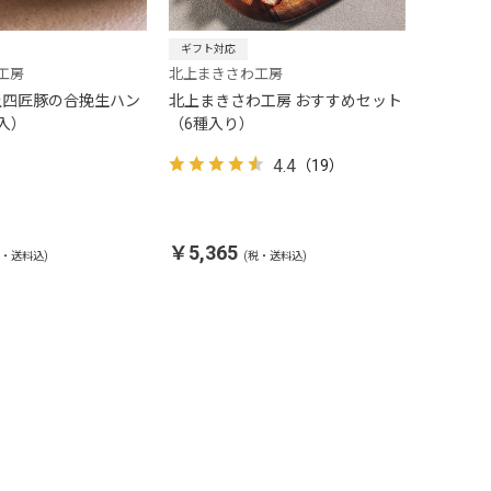
ギフト対応
工房
北上まきさわ工房
上四匠豚の合挽生ハン
北上まきさわ工房 おすすめセット
入）
（6種入り）
4.4
（19）
￥5,365
税・送料込)
(税・送料込)