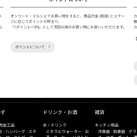
の
オンワード・マルシェでお買い物をすると、商品代金 (税抜) とステー
く
ジに応じてポイントが貯まり、
ら
「1ポイント=1円」として次回以降のお買い物にお使いいただけます。
ポイントについて
かず
ドリンク・お酒
雑貨
肉加工品
水・ドリンク
キッチン用品
肉
/
ハンバーグ
/
ステ
ミネラルウォーター
/
お
洋食器
/
和食器
/
グラ