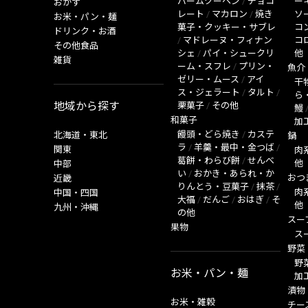
バームクーヘン
/
チョコ
ー
おかず
レート
/
マカロン
/
焼き
ソ
お米・パン・麺
菓子・クッキー・サブレ
コ
ドリンク・お酒
/
マドレーヌ・フィナン
コ
その他食品
シェ
/
パイ・シュークリ
他
雑貨
ーム・スフレ
/
プリン・
魚介
ゼリー・ムース
/
アイ
干
ス・ジェラート
/
タルト
/
ら
地域から探す
栗菓子
/
その他
鰻
和菓子
加
饅頭・どら焼き
/
カステ
北海道・東北
鍋
ラ
/
羊羹・最中・金つば
/
関東
肉
葛餅・わらび餅
/
せんべ
他
中部
い
/
おかき・あられ・か
おつ
近畿
りんとう・豆菓子
/
抹茶
/
肉
中国・四国
大福
/
だんご
/
おはぎ
/
そ
他
九州・沖縄
の他
スー
果物
ス
野菜
野
お米・パン・麺
加
漬物
お米・雑穀
チー