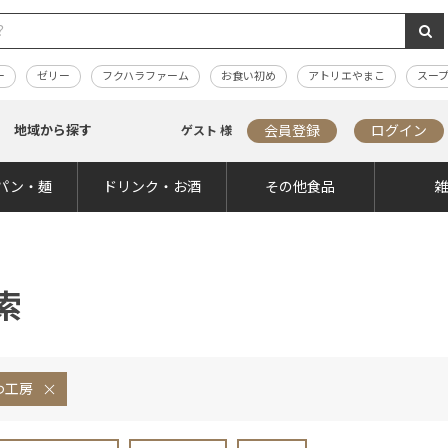
ー
ゼリー
フクハラファーム
お食い初め
アトリエやまこ
スー
地域から探す
会員登録
ログイン
ゲスト 様
パン・麺
ドリンク・お酒
その他食品
索
わ工房