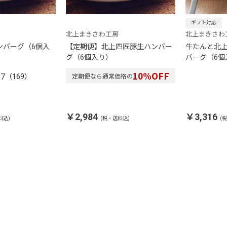
ギフト対応
北上まきさわ工房
北上まきさわ
ンバーグ（6個入
【定期便】北上四匠豚生ハンバー
牛たんと北
グ（6個入り）
バーグ（6個
10
%OFF
定期便なら通常価格の
.7
（169）
￥2,984
￥3,316
料込)
(税・送料込)
(