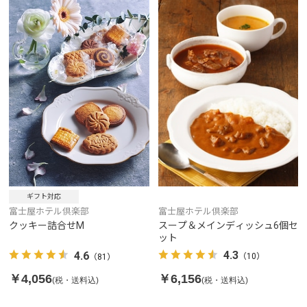
ギフト対応
富士屋ホテル倶楽部
富士屋ホテル倶楽部
スープ＆メインディッシュ6個セ
クッキー詰合せM
ット
4.3
4.6
（10）
（81）
￥6,156
￥4,056
(税・送料込)
(税・送料込)