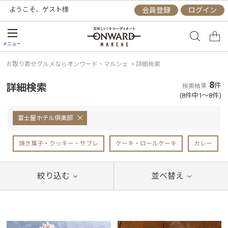
ようこそ、
ゲスト
様
会員登録
ログイン
メニュー
お取り寄せグルメならオンワード・マルシェ
>
詳細検索
8
詳細検索
件
検索結果
(8件中1～8件)
富士屋ホテル倶楽部
焼き菓子・クッキー・サブレ
ケーキ・ロールケーキ
カレー
絞り込む
並べ替え