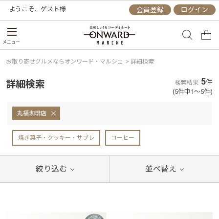
ようこそ、
ゲスト
様
会員登録
ログイン
メニュー
お取り寄せグルメならオンワード・マルシェ
>
詳細検索
5
詳細検索
件
検索結果
(5件中1～5件)
丸福珈琲店
焼き菓子・クッキー・サブレ
コーヒー
絞り込む
並べ替え