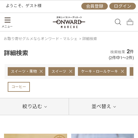
ようこそ、
ゲスト
様
会員登録
ログイン
メニュー
お取り寄せグルメならオンワード・マルシェ
>
詳細検索
2
詳細検索
件
検索結果
(2件中1～2件)
スイーツ・果物
スイーツ
ケーキ・ロールケーキ
ミ
コーヒー
絞り込む
並べ替え