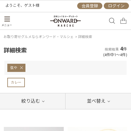
ようこそ、
ゲスト
様
会員登録
ログイン
メニュー
お取り寄せグルメならオンワード・マルシェ
>
詳細検索
4
詳細検索
件
検索結果
(4件中1～4件)
弦や
カレー
絞り込む
並べ替え