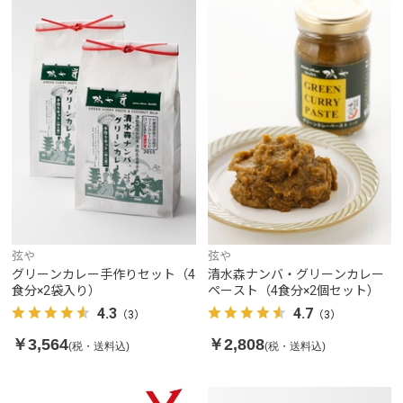
弦や
弦や
グリーンカレー手作りセット（4
清水森ナンバ・グリーンカレー
食分×2袋入り）
ペースト（4食分×2個セット）
4.3
4.7
（3）
（3）
￥3,564
￥2,808
(税・送料込)
(税・送料込)