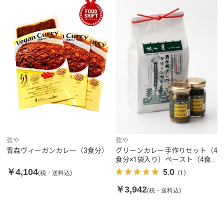
弦や
弦や
グリーンカレー手作りセット（4
青森ヴィーガンカレー（3食分）
食分×1袋入り）ペースト（4食
分×2個付き）
￥4,104
5.0
(税・送料込)
（1）
￥3,942
(税・送料込)