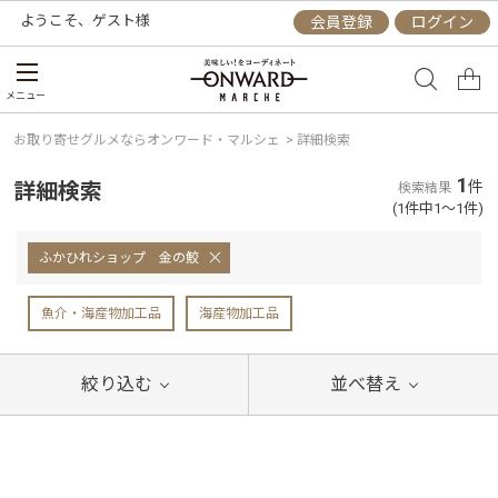
ようこそ、
ゲスト
様
会員登録
ログイン
メニュー
お取り寄せグルメならオンワード・マルシェ
>
詳細検索
1
詳細検索
件
検索結果
(1件中1～1件)
ふかひれショップ 金の鮫
魚介・海産物加工品
海産物加工品
絞り込む
並べ替え