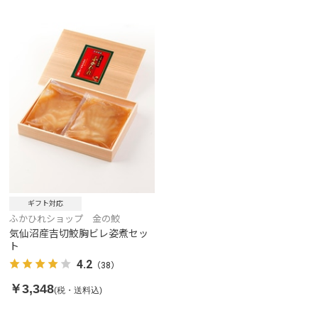
ギフト対応
ふかひれショップ 金の鮫
気仙沼産吉切鮫胸ビレ姿煮セッ
ト
4.2
（38）
￥3,348
(税・送料込)