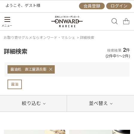
ようこそ、
ゲスト
様
会員登録
ログイン
メニュー
お取り寄せグルメならオンワード・マルシェ
>
詳細検索
2
詳細検索
件
検索結果
(2件中1～2件)
醤油処 直江屋源兵衛
醤油
絞り込む
並べ替え