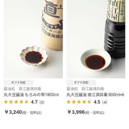
ギフト対応
ギフト対応
醤油処 直江屋源兵衛
醤油処 直江屋源兵衛
丸大豆醤油 もろみの雫1800ml
丸大豆醤油 直江源兵衛 800ml×6
4.7
4.5
（3）
（4）
￥3,240
￥3,996
(税・送料込)
(税・送料込)