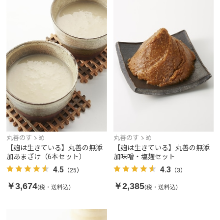
丸善のすゝめ
丸善のすゝめ
【麹は生きている】丸善の無添
【麹は生きている】丸善の無添
加味噌・塩麹セット
加あまざけ（6本セット）
4.3
4.5
（3）
（25）
￥2,385
￥3,674
(税・送料込)
(税・送料込)