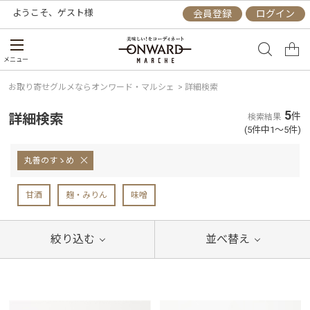
ようこそ、
ゲスト
様
会員登録
ログイン
メニュー
お取り寄せグルメならオンワード・マルシェ
>
詳細検索
5
詳細検索
件
検索結果
(5件中1～5件)
丸善のすゝめ
甘酒
麹・みりん
味噌
絞り込む
並べ替え