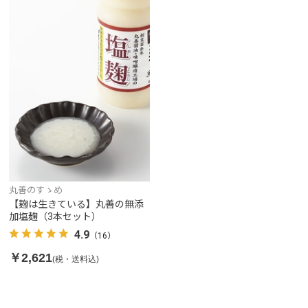
丸善のすゝめ
【麹は生きている】丸善の無添
加塩麹（3本セット）
4.9
（16）
￥2,621
(税・送料込)