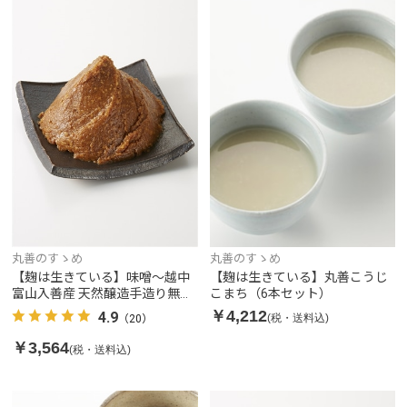
丸善のすゝめ
丸善のすゝめ
【麹は生きている】丸善こうじ
【麹は生きている】味噌～越中
こまち（6本セット）
富山入善産 天然醸造手造り無添
加味噌～（3個セット）
￥4,212
4.9
(税・送料込)
（20）
￥3,564
(税・送料込)