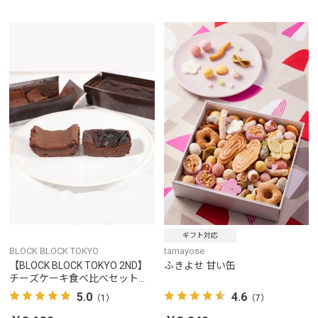
ギフト対応
BLOCK BLOCK TOKYO
tamayose
【BLOCK BLOCK TOKYO 2ND】
ふきよせ 甘い缶
チーズケーキ食べ比べセット
（ベイクドショコラ＆バスクシ
5.0
4.6
（1）
（7）
ョコラ）