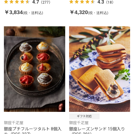
4.3
4.7
（18）
（277）
￥4,320
￥3,834
(税・送料込)
(税・送料込)
ギフト対応
銀座千疋屋
銀座千疋屋
銀座プチフルーツタルト 8個入
銀座レーズンサンド 15個入り