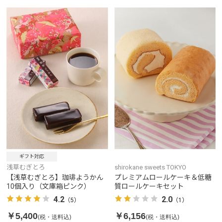
ギフト対応
浅草むぎとろ
shirokane sweets TOKYO
【浅草むぎとろ】珈琲ようかん
プレミアムロールケーキ＆低糖
10個入り（文庫箱ピンク）
質ロールケーキセット
4.2
2.0
（5）
（1）
￥5,400
￥6,156
(税・送料込)
(税・送料込)