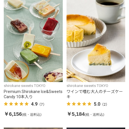
shirokane sweets TOKYO
shirokane sweets TOKYO
Premium Shirokane Ice&Sweets
ワインで嗜む大人のチーズケー
Candy 10本入り
キ
4.9
5.0
（7）
（2）
￥6,156
￥5,184
(税・送料込)
(税・送料込)