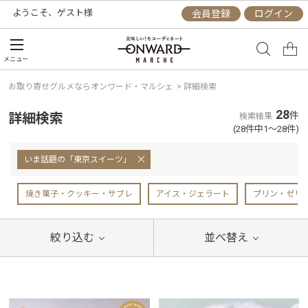
ようこそ、
ゲスト
様
会員登録
ログイン
メニュー
お取り寄せグルメならオンワード・マルシェ
>
詳細検索
28
詳細検索
件
検索結果
(28件中1～28件)
いま話題の「東京スイーツ」
焼き菓子・クッキー・サブレ
アイス・ジェラート
プリン・ゼリ
絞り込む
並べ替え