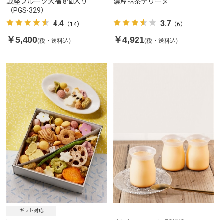
銀座フルーツ大福 8個入り
濃厚抹茶テリーヌ
（PGS-329）
4.4
3.7
（14）
（6）
￥5,400
￥4,921
(税・送料込)
(税・送料込)
ギフト対応