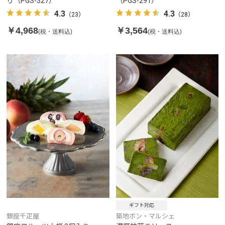
り（PGS-327）
（PGS-291）
4.3
4.3
（23）
（28）
￥4,968
￥3,564
(税・送料込)
(税・送料込)
ギフト対応
銀座千疋屋
築地ボン・マルシェ