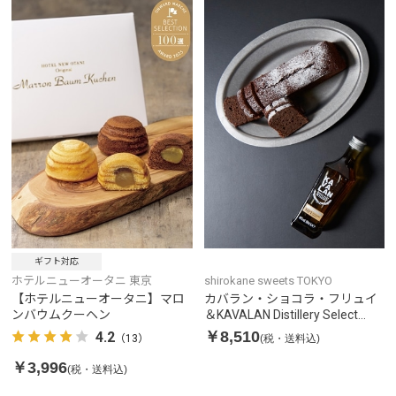
ギフト対応
ホテルニューオータニ 東京
shirokane sweets TOKYO
【ホテルニューオータニ】マロ
カバラン・ショコラ・フリュイ
ンバウムクーヘン
＆KAVALAN Distillery Select
No.1
￥8,510
4.2
(税・送料込)
（13）
￥3,996
(税・送料込)