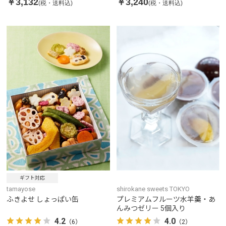
￥3,132
￥3,240
(税・送料込)
(税・送料込)
ギフト対応
tamayose
shirokane sweets TOKYO
ふきよせ しょっぱい缶
プレミアムフルーツ水羊羹・あ
んみつゼリー 5個入り
4.2
4.0
（6）
（2）