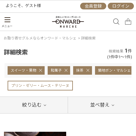
ようこそ、
ゲスト
様
会員登録
ログイン
メニュー
お取り寄せグルメならオンワード・マルシェ
>
詳細検索
1
詳細検索
件
検索結果
(1件中1～1件)
スイーツ・果物
和菓子
抹茶
築地ボン・マルシェ
プリン・ゼリー・ムース・テリーヌ
絞り込む
並べ替え