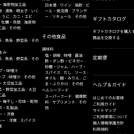
・海産物加工品
日本酒
/
ワイン
/
焼酎
/
ビ
物
/
漬魚
/
明太子
/
いく
ール・発泡酒
/
ブランデ
・うに
/
カニ・エビ
/
ー
/
リキュール
/
その他
ギフトカタログ
/
牡蠣・貝類
/
海産物
工品
/
その他
ギフトカタログを購入
その他食品
商品を交換する
系
/
魚系
/
野菜系
/
その
調味料
まみ
塩・胡椒
/
味噌
/
醤油
/
定期便
系
/
魚系
/
野菜系
/
その
酢・ポン酢・ビネガー
/
砂糖・ジャム
/
ハーブ・
プ・味噌汁
スパイス
/
だし
/
ソース
/
ープ
/
味噌汁
/
その他
オイル
/
麹・みりん
/
ご
・大豆加工品
ま・ふりかけ
/
その他
ヘルプ＆ガイド
菜・野菜加工品
/
大豆
ヘルシーフード
工品
スーパーフード
/
健康飲
はじめてのお客様
・梅干し・珍味・乾物
料
/
サプリメント
/
その
ご利用ガイド
ズ・乳製品
他
サイトマップ
ー・洋食
ご利用環境について
レー
/
洋食
/
スパイス
個人情報保護方針
理
利用規約