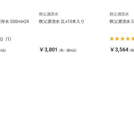
秩父源流水
秩父源流水
水 500ml×24
秩父源流水 2L×10本入り
秩父源流水 5
.0
（1）
￥3,801
￥3,564
料込)
(税・送料込)
(