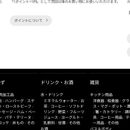
ら
「1ポイント=1円」として次回以降のお買い物にお使いいただけます。
ポイントについて
かず
ドリンク・お酒
雑貨
肉加工品
水・ドリンク
キッチン用品
肉
/
ハンバーグ
/
ステ
ミネラルウォーター
/
お
洋食器
/
和食器
/
グラ
キ・ローストビーフ
/
茶
/
コーヒー
/
ソフトド
ス・マグ・ポット・
ーセージ・ハム・ベー
リンク
/
野菜・フルーツ
/
箸・カトラリー
/
調
ン
/
パテ・テリーヌ
/
ジュース
/
ヨーグルト・
具
/
コーヒー用品
/
テ
ロッケ
/
丼もの
/
その
乳飲料
/
甘酒
/
その他
ー用品
/
その他
お酒
バス＆ボディ