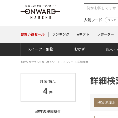
人気ワード
クッキ
お買い得
セール
ランキング
eギフト
レポーター
スイーツ・果物
おかず
お米・
お取り寄せグルメならオンワード・マルシェ
>
詳細検索
詳細検
対象商品
4
件
秩父源流水
現在の検索条件