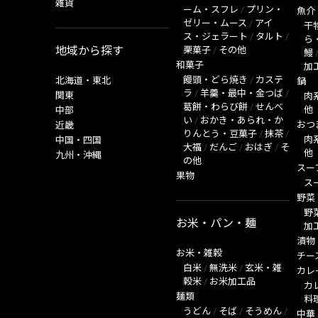
雑貨
ーム・スフレ
/
プリン・
魚介
ゼリー・ムース
/
アイ
干
ス・ジェラート
/
タルト
/
ら
地域から探す
栗菓子
/
その他
鰻
和菓子
加
饅頭・どら焼き
/
カステ
北海道・東北
鍋
ラ
/
羊羹・最中・金つば
/
関東
肉
葛餅・わらび餅
/
せんべ
他
中部
い
/
おかき・あられ・か
おつ
近畿
りんとう・豆菓子
/
抹茶
/
肉
中国・四国
大福
/
だんご
/
おはぎ
/
そ
他
九州・沖縄
の他
スー
果物
ス
野菜
野
お米・パン・麺
加
漬物
お米・雑穀
チー
白米
/
無洗米
/
玄米・雑
カレ
穀米
/
お米加工品
カ
麺類
料
うどん
/
そば
/
そうめん
/
中華