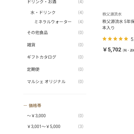
ドリンク・お酒
（4）
水・ドリンク
（4）
秩父源流水
秩父源流水 5年保存
ミネラルウォーター
（4）
本入り
その他食品
（0）
5
雑貨
（0）
￥5,702
(税・送
ギフトカタログ
（0）
定期便
（0）
マルシェ オリジナル
（0）
価格帯
～￥3,000
（0）
￥3,001～￥5,000
（3）