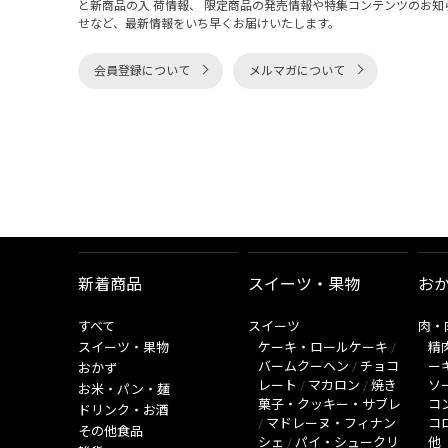
と新商品の入 荷情報、 限定商品の発売情報や特集コンテンツのお知
せなど、最新情報をいち早くお届けいたします。
会員登録について
メルマガについて
新着商品
スイーツ・果物
お
すべて
スイーツ
肉・
スイーツ・果物
ケーキ・ロールケーキ
/
精
バームクーヘン
/
チョコ
ー
おかず
レート
/
マカロン
/
焼き
ソ
お米・パン・麺
菓子・クッキー・サブレ
コ
ドリンク・お酒
/
マドレーヌ・フィナン
コ
その他食品
シェ
/
パイ・シュークリ
他