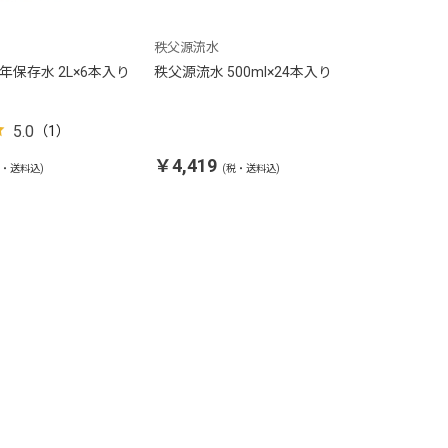
秩父源流水
年保存水 2L×6本入り
秩父源流水 500ml×24本入り
5.0
（1）
￥4,419
税・送料込)
(税・送料込)