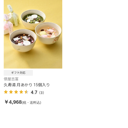
ギフト対応
俵屋吉富
久寿湯 月あかり 15個入り
4.7
（3）
￥4,968
(税・送料込)