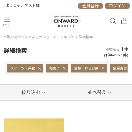
ようこそ、
ゲスト
様
会員登録
ログイン
メニュー
お取り寄せグルメならオンワード・マルシェ
>
詳細検索
1
詳細検索
件
検索結果
(1件中1～1件)
スイーツ・果物
和菓子
葛餅・わらび餅
俵屋吉富
絞り込む
並べ替え