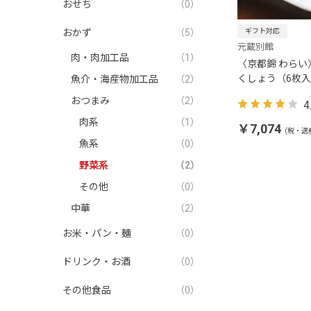
おせち
（0）
おかず
（5）
ギフト対応
元蔵別館
肉・肉加工品
（1）
〈京都錦 わらい
くしょう（6枚
魚介・海産物加工品
（2）
おつまみ
（2）
4
肉系
（1）
￥7,074
(税・送
魚系
（0）
野菜系
（2）
その他
（0）
中華
（2）
お米・パン・麺
（0）
ドリンク・お酒
（0）
その他食品
（0）