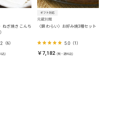
ギフト対応
元蔵別館
〉ねぎ焼き こんち
〈錦 わらい〉お好み焼3種セット
入）
.2
5.0
（6）
（1）
￥7,182
料込)
(税・送料込)