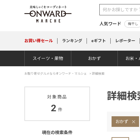
人気ワード
梅干し
お買い得
セール
ランキング
eギフト
レポーター
スイーツ・果物
おかず
お米・
お取り寄せグルメならオンワード・マルシェ
>
詳細検索
詳細検
対象商品
2
件
おかず
現在の検索条件