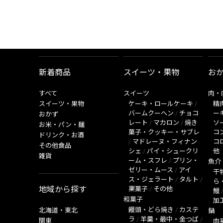
新着商品
スイーツ・果物
お
すべて
スイーツ
肉・
スイーツ・果物
ケーキ・ロールケーキ
/
精
バームクーヘン
/
チョコ
ー
おかず
レート
/
マカロン
/
焼き
ソ
お米・パン・麺
菓子・クッキー・サブレ
コ
ドリンク・お酒
/
マドレーヌ・フィナン
コ
その他食品
シェ
/
パイ・シュークリ
他
雑貨
ーム・スフレ
/
プリン・
魚介
ゼリー・ムース
/
アイ
干
ス・ジェラート
/
タルト
/
ら
地域から探す
栗菓子
/
その他
鰻
和菓子
加
饅頭・どら焼き
/
カステ
北海道・東北
鍋
ラ
/
羊羹・最中・金つば
/
関東
肉