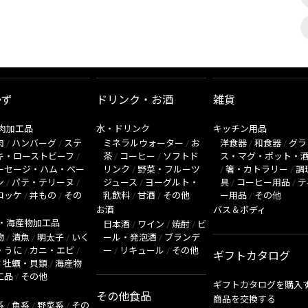
かず
ドリンク・お酒
雑貨
肉加工品
水・ドリンク
キッチン用品
肉
/
ハンバーグ
/
ステ
ミネラルウォーター
/
お
洋食器
/
和食器
/
グラ
キ・ローストビーフ
/
茶
/
コーヒー
/
ソフトド
ス・マグ・ポット・
ーセージ・ハム・ベー
リンク
/
野菜・フルーツ
/
箸・カトラリー
/
調
ン
/
パテ・テリーヌ
/
ジュース
/
ヨーグルト・
具
/
コーヒー用品
/
テ
ロッケ
/
丼もの
/
その
乳飲料
/
甘酒
/
その他
ー用品
/
その他
お酒
バス＆ボディ
・海産物加工品
日本酒
/
ワイン
/
焼酎
/
ビ
物
/
漬魚
/
明太子
/
いく
ール・発泡酒
/
ブランデ
・うに
/
カニ・エビ
/
ー
/
リキュール
/
その他
ギフトカタログ
/
牡蠣・貝類
/
海産物
工品
/
その他
ギフトカタログを購入
その他食品
商品を交換する
系
/
魚系
/
野菜系
/
その