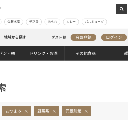
佐藤水産
千疋屋
あられ
カレー
バルミューダ
地域から探す
会員登録
ログイン
ゲスト 様
パン・麺
ドリンク・お酒
その他食品
索
おつまみ
野菜系
元蔵別館