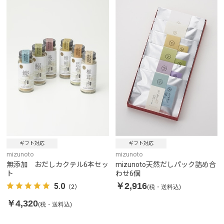
ギフト対応
ギフト対応
mizunoto
mizunoto
無添加 おだしカクテル6本セッ
mizunoto天然だしパック詰め合
ト
わせ6個
￥2,916
5.0
(税・送料込)
（2）
￥4,320
(税・送料込)