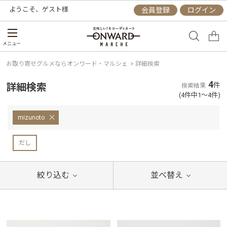
ようこそ、
ゲスト
様
会員登録
ログイン
メニュー
お取り寄せグルメならオンワード・マルシェ
>
詳細検索
4
詳細検索
件
検索結果
(4件中1～4件)
mizunoto
だし
絞り込む
並べ替え