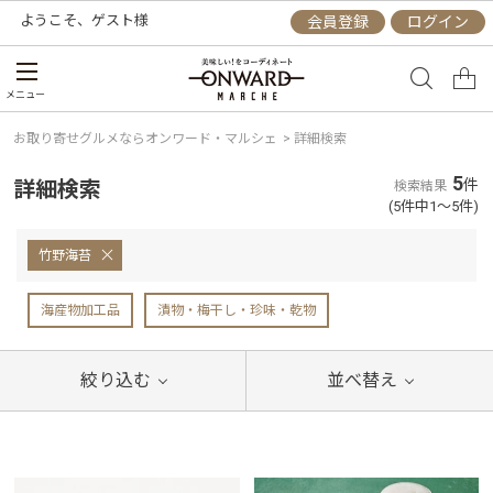
ようこそ、
ゲスト
様
会員登録
ログイン
メニュー
お取り寄せグルメならオンワード・マルシェ
>
詳細検索
5
詳細検索
件
検索結果
(5件中1～5件)
竹野海苔
海産物加工品
漬物・梅干し・珍味・乾物
絞り込む
並べ替え