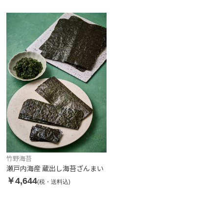
竹野海苔
瀬戸内海産 蔵出し海苔ざんまい
￥4,644
(税・送料込)