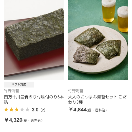
ギフト対応
竹野海苔
竹野海苔
四万十川産青のり付味付のり6本
大人のおつまみ海苔セット こだ
詰
わり3種
￥4,844
3.0
(税・送料込)
（2）
￥4,320
(税・送料込)