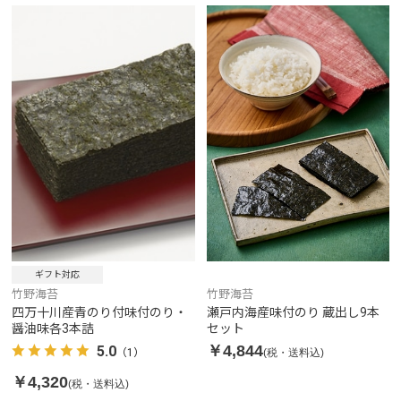
ギフト対応
竹野海苔
竹野海苔
四万十川産青のり付味付のり・
瀬戸内海産味付のり 蔵出し9本
醤油味各3本詰
セット
￥4,844
5.0
(税・送料込)
（1）
￥4,320
(税・送料込)