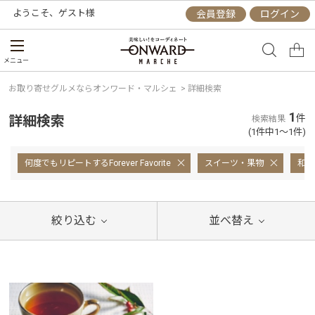
ようこそ、
ゲスト
様
会員登録
ログイン
メニュー
お取り寄せグルメならオンワード・マルシェ
>
詳細検索
1
詳細検索
件
検索結果
(1件中1～1件)
何度でもリピートするForever Favorite
スイーツ・果物
和菓
絞り込む
並べ替え