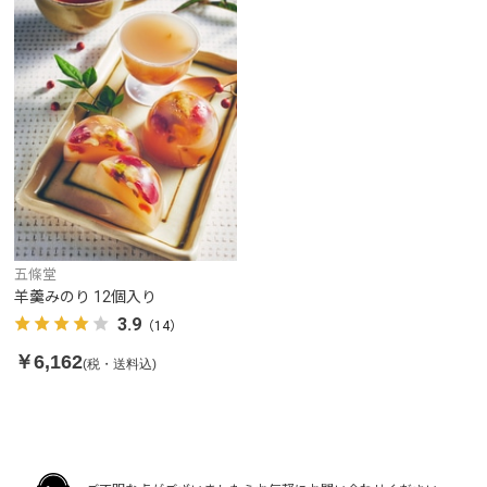
五條堂
羊羹みのり 12個入り
3.9
（14）
￥6,162
(税・送料込)