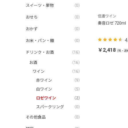
スイーツ・果物
（0）
信濃ワイン
おせち
（0）
奏音ロゼ 720ml
おかず
（0）
4
お米・パン・麺
（0）
￥2,418
(税・送
ドリンク・お酒
（16）
お酒
（16）
ワイン
（16）
赤ワイン
（9）
白ワイン
（5）
ロゼワイン
（2）
スパークリング
（0）
その他食品
（0）