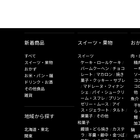
新着商品
スイーツ・果物
お
すべて
スイーツ
肉・
スイーツ・果物
ケーキ・ロールケーキ
/
精
バームクーヘン
/
チョコ
ー
おかず
レート
/
マカロン
/
焼き
ソ
お米・パン・麺
菓子・クッキー・サブレ
コ
ドリンク・お酒
/
マドレーヌ・フィナン
コ
その他食品
シェ
/
パイ・シュークリ
他
雑貨
ーム・スフレ
/
プリン・
魚介
ゼリー・ムース
/
アイ
干
ス・ジェラート
/
タルト
/
ら
地域から探す
栗菓子
/
その他
鰻
和菓子
加
饅頭・どら焼き
/
カステ
北海道・東北
鍋
ラ
/
羊羹・最中・金つば
/
関東
肉