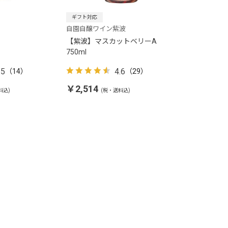
ギフト対応
自園自醸ワイン紫波
【紫波】マスカットベリーA
750ml
.5
4.6
（14）
（29）
￥2,514
料込)
(税・送料込)