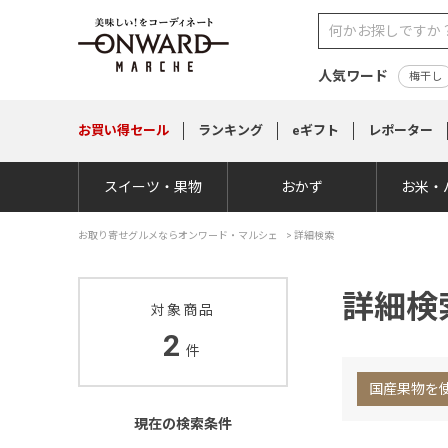
人気ワード
梅干し
お買い得
セール
ランキング
eギフト
レポーター
スイーツ・果物
おかず
お米・
お取り寄せグルメならオンワード・マルシェ
>
詳細検索
詳細検
対象商品
2
件
国産果物を
現在の検索条件