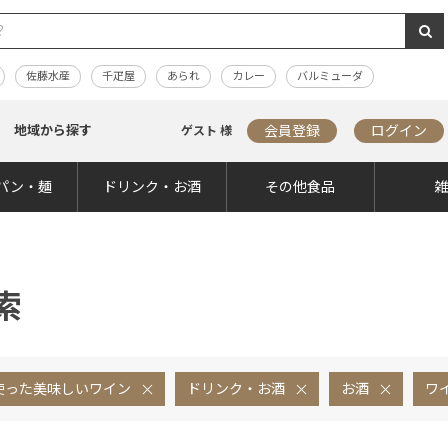
佐藤水産
千疋屋
あられ
カレー
バルミューダ
地域から探す
会員登録
ログイン
ゲスト 様
パン・麺
ドリンク・お酒
その他食品
索
使った美味しいワイン
ドリンク・お酒
お酒
ワ