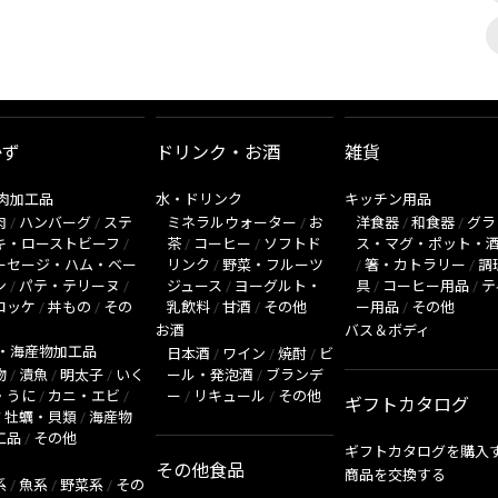
かず
ドリンク・お酒
雑貨
肉加工品
水・ドリンク
キッチン用品
肉
/
ハンバーグ
/
ステ
ミネラルウォーター
/
お
洋食器
/
和食器
/
グラ
キ・ローストビーフ
/
茶
/
コーヒー
/
ソフトド
ス・マグ・ポット・
ーセージ・ハム・ベー
リンク
/
野菜・フルーツ
/
箸・カトラリー
/
調
ン
/
パテ・テリーヌ
/
ジュース
/
ヨーグルト・
具
/
コーヒー用品
/
テ
ロッケ
/
丼もの
/
その
乳飲料
/
甘酒
/
その他
ー用品
/
その他
お酒
バス＆ボディ
・海産物加工品
日本酒
/
ワイン
/
焼酎
/
ビ
物
/
漬魚
/
明太子
/
いく
ール・発泡酒
/
ブランデ
・うに
/
カニ・エビ
/
ー
/
リキュール
/
その他
ギフトカタログ
/
牡蠣・貝類
/
海産物
工品
/
その他
ギフトカタログを購入
その他食品
商品を交換する
系
/
魚系
/
野菜系
/
その