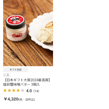
ギフト対応
三玄
【日本ギフト大賞2024最高賞】
越前蟹味噌バター 3個入
4.0
（74）
￥4,320
(税・送料込)