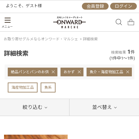
ようこそ、
ゲスト
様
会員登録
ログイン
メニュー
お取り寄せグルメならオンワード・マルシェ
>
詳細検索
1
詳細検索
件
検索結果
(1件中1～1件)
絶品パンとパンのお供
おかず
魚介・海産物加工品
海産物加工品
魚系
絞り込む
並べ替え