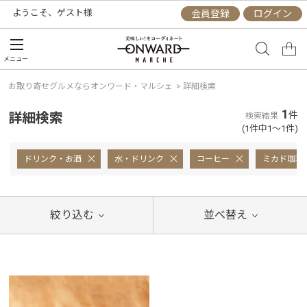
ようこそ、
ゲスト
様
会員登録
ログイン
メニュー
お取り寄せグルメならオンワード・マルシェ
>
詳細検索
1
詳細検索
件
検索結果
(1件中1～1件)
ドリンク・お酒
水・ドリンク
コーヒー
ミカド珈琲
絞り込む
並べ替え